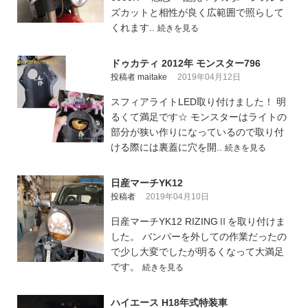
ズカットと相性が良く広範囲で照らして
くれます..
続きを見る
ドゥカティ 2012年 モンスター796
投稿者 maitake
2019年04月12日
スフィアライトLED取り付けました！ 明
るくて満足です☆ モンスターはライトの
部分が狭い作りになっているので取り付
ける際には裏蓋に穴を開..
続きを見る
日産マーチYK12
投稿者
2019年04月10日
日産マーチYK12 RIZINGⅡを取り付けま
した。 バンパーを外しての作業だったの
で少し大変でしたが明るくなって大満足
です。
続きを見る
ハイエース H18年式特装車