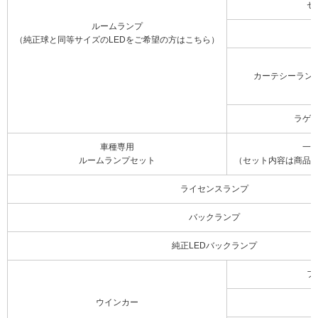
セ
ルームランプ
（純正球と同等サイズのLEDをご希望の方はこちら）
カーテシーラン
ラゲ
車種専用
一
ルームランプセット
（セット内容は商品
ライセンスランプ
バックランプ
純正LEDバックランプ
フ
ウインカー