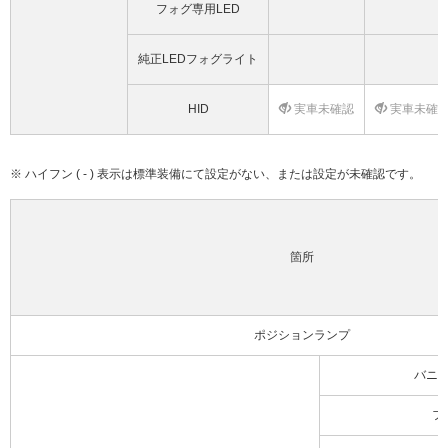
フォグ専用LED
純正LEDフォグライト
HID
実車未確認
実車未確
※ ハイフン ( - ) 表示は標準装備にて設定がない、または設定が未確認です。
箇所
ポジションランプ
バニ
フ