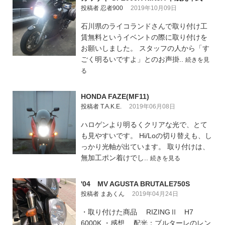
投稿者 忍者900
2019年10月09日
石川県のライコランドさんで取り付け工
賃無料というイベントの際に取り付けを
お願いしました。 スタッフの人から「す
ごく明るいですよ」とのお声掛..
続きを見
る
HONDA FAZE(MF11)
投稿者 T.A.K.E.
2019年06月08日
ハロゲンより明るくクリアな光で、とて
も見やすいです。 Hi/Loの切り替えも、し
っかり光軸が出ています。 取り付けは、
無加工ポン着けでし..
続きを見る
'04 MV AGUSTA BRUTALE750S
投稿者 まあくん
2019年04月24日
・取り付けた商品 RIZINGⅡ H7
6000K ・感想 配光：ブルターレのレン