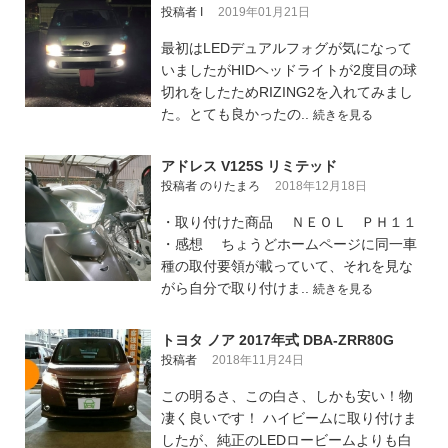
投稿者 I
2019年01月21日
最初はLEDデュアルフォグが気になって
いましたがHIDヘッドライトが2度目の球
切れをしたためRIZING2を入れてみまし
た。とても良かったの..
続きを見る
アドレス V125S リミテッド
投稿者 のりたまろ
2018年12月18日
・取り付けた商品 ＮＥＯＬ ＰＨ１１
・感想 ちょうどホームページに同一車
種の取付要領が載っていて、それを見な
がら自分で取り付けま..
続きを見る
トヨタ ノア 2017年式 DBA-ZRR80G
投稿者
2018年11月24日
この明るさ、この白さ、しかも安い！物
凄く良いです！ ハイビームに取り付けま
したが、純正のLEDロービームよりも白