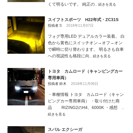
くて明るいです。 純正の..
続きを見る
スイフトスポーツ H22年式・ZC31S
投稿者 S
2018年11月07日
フォグ専用LED デュアルカラー装着。 白
色から黄色にスイッチオン→オフ→オン
で瞬時に切り替わります。 明るさも自車
への視認性も格段に向..
続きを見る
トヨタ カムロード（キャンピングカー
専用車両）
投稿者 鈴木
2018年11月06日
・車種情報 トヨタ カムロード（キャン
ピングカー専用車両） ・取り付けた商
品 RIZING2のH4、6000K ・感想 ..
続きを見る
スバル エクシーガ