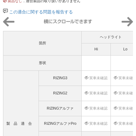
製品なし
.. 適合製品の取り扱いがありません
この適合に関する問題を報告する
ヘッドライト
箇所
Hi
Lo
形状
RIZING3
実車未確認
実車未確
RIZING2
実車未確認
実車未確
RIZINGアルファ
実車未確認
実車未確
製品適合
RIZINGアルファPro
実車未確認
実車未確