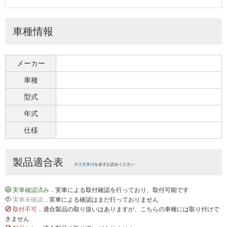
車種情報
メーカー
車種
型式
年式
仕様
製品適合表
※
注意事項
を必ずお読みください
実車確認済み
.. 実車による取付確認を行っており、取付可能です
実車未確認
.. 実車による確認はまだ行っておりません
取付不可
.. 適合製品の取り扱いはありますが、こちらの車種には取り付けで
きません