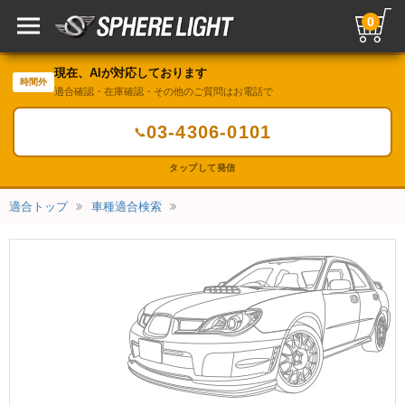
0
現在、AIが対応しております
時間外
適合確認・在庫確認・その他のご質問はお電話で
03-4306-0101
📞
タップして発信
適合トップ
車種適合検索