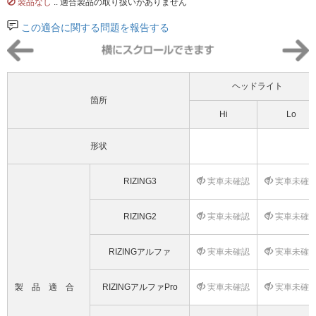
製品なし
.. 適合製品の取り扱いがありません
この適合に関する問題を報告する
ヘッドライト
箇所
Hi
Lo
形状
RIZING3
実車未確認
実車未確
RIZING2
実車未確認
実車未確
RIZINGアルファ
実車未確認
実車未確
製品適合
RIZINGアルファPro
実車未確認
実車未確