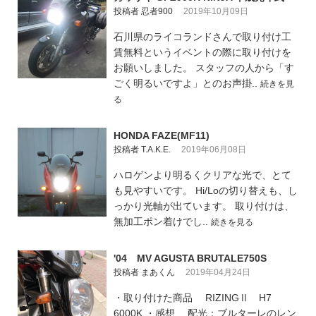
投稿者 忍者900
2019年10月09日
石川県のライコランドさんで取り付け工
賃無料というイベントの際に取り付けを
お願いしました。 スタッフの人から「す
ごく明るいですよ」とのお声掛..
続きを見
る
HONDA FAZE(MF11)
投稿者 T.A.K.E.
2019年06月08日
ハロゲンより明るくクリアな光で、とて
も見やすいです。 Hi/Loの切り替えも、し
っかり光軸が出ています。 取り付けは、
無加工ポン着けでし..
続きを見る
'04 MV AGUSTA BRUTALE750S
投稿者 まあくん
2019年04月24日
・取り付けた商品 RIZINGⅡ H7
6000K ・感想 配光：ブルターレのレン