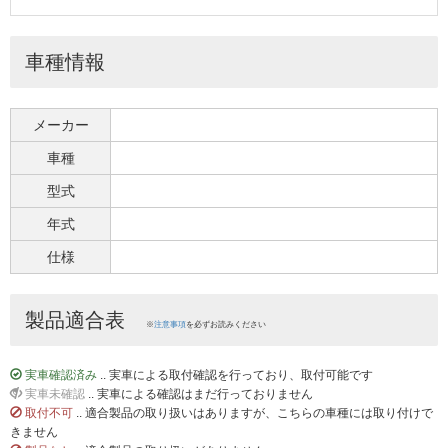
車種情報
メーカー
車種
型式
年式
仕様
製品適合表
※
注意事項
を必ずお読みください
実車確認済み
.. 実車による取付確認を行っており、取付可能です
実車未確認
.. 実車による確認はまだ行っておりません
取付不可
.. 適合製品の取り扱いはありますが、こちらの車種には取り付けで
きません