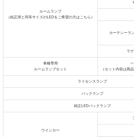
セ
ルームランプ
（純正球と同等サイズのLEDをご希望の方はこちら）
カーテシーラン
ラゲ
車種専用
一
ルームランプセット
（セット内容は商品
ライセンスランプ
バックランプ
純正LEDバックランプ
フ
ウインカー