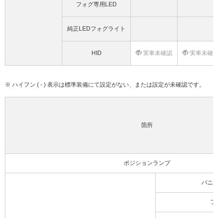
フォグ専用LED
純正LEDフォグライト
HID
実車未確認
実車未確
※ ハイフン ( - ) 表示は標準装備にて設定がない、または設定が未確認です。
箇所
ポジションランプ
バニ
フ