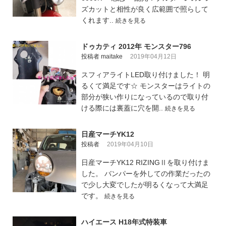
ズカットと相性が良く広範囲で照らして
くれます..
続きを見る
ドゥカティ 2012年 モンスター796
投稿者 maitake
2019年04月12日
スフィアライトLED取り付けました！ 明
るくて満足です☆ モンスターはライトの
部分が狭い作りになっているので取り付
ける際には裏蓋に穴を開..
続きを見る
日産マーチYK12
投稿者
2019年04月10日
日産マーチYK12 RIZINGⅡを取り付けま
した。 バンパーを外しての作業だったの
で少し大変でしたが明るくなって大満足
です。
続きを見る
ハイエース H18年式特装車