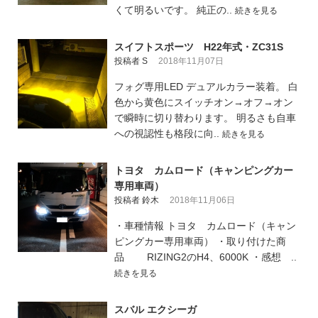
くて明るいです。 純正の..
続きを見る
スイフトスポーツ H22年式・ZC31S
投稿者 S
2018年11月07日
フォグ専用LED デュアルカラー装着。 白
色から黄色にスイッチオン→オフ→オン
で瞬時に切り替わります。 明るさも自車
への視認性も格段に向..
続きを見る
トヨタ カムロード（キャンピングカー
専用車両）
投稿者 鈴木
2018年11月06日
・車種情報 トヨタ カムロード（キャン
ピングカー専用車両） ・取り付けた商
品 RIZING2のH4、6000K ・感想 ..
続きを見る
スバル エクシーガ