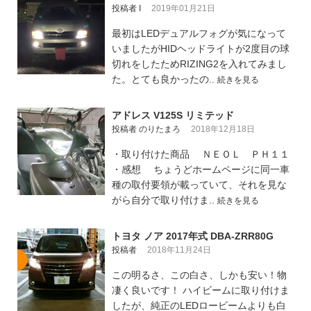
投稿者 I
2019年01月21日
最初はLEDデュアルフォグが気になって
いましたがHIDヘッドライトが2度目の球
切れをしたためRIZING2を入れてみまし
た。とても良かったの..
続きを見る
アドレス V125S リミテッド
投稿者 のりたまろ
2018年12月18日
・取り付けた商品 ＮＥＯＬ ＰＨ１１
・感想 ちょうどホームページに同一車
種の取付要領が載っていて、それを見な
がら自分で取り付けま..
続きを見る
トヨタ ノア 2017年式 DBA-ZRR80G
投稿者
2018年11月24日
この明るさ、この白さ、しかも安い！物
凄く良いです！ ハイビームに取り付けま
したが、純正のLEDロービームよりも白