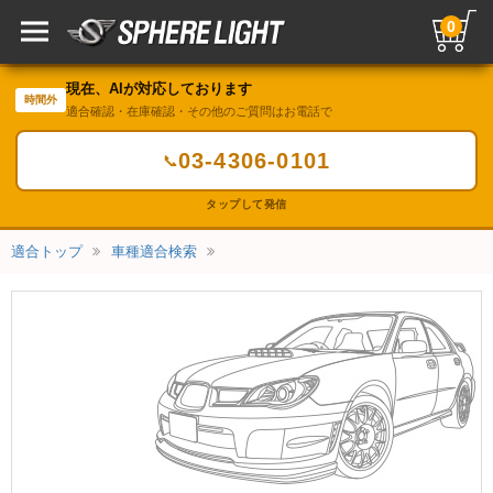
0
現在、AIが対応しております
時間外
適合確認・在庫確認・その他のご質問はお電話で
03-4306-0101
📞
タップして発信
適合トップ
車種適合検索