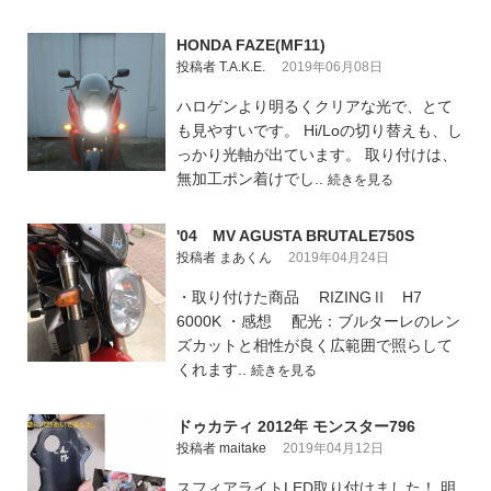
HONDA FAZE(MF11)
投稿者 T.A.K.E.
2019年06月08日
ハロゲンより明るくクリアな光で、とて
も見やすいです。 Hi/Loの切り替えも、し
っかり光軸が出ています。 取り付けは、
無加工ポン着けでし..
続きを見る
'04 MV AGUSTA BRUTALE750S
投稿者 まあくん
2019年04月24日
・取り付けた商品 RIZINGⅡ H7
6000K ・感想 配光：ブルターレのレン
ズカットと相性が良く広範囲で照らして
くれます..
続きを見る
ドゥカティ 2012年 モンスター796
投稿者 maitake
2019年04月12日
スフィアライトLED取り付けました！ 明