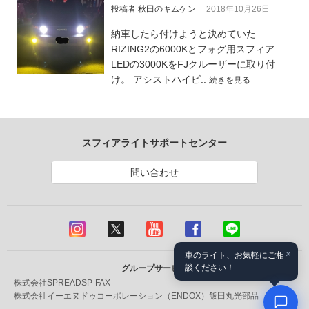
投稿者 秋田のキムケン
2018年10月26日
納車したら付けようと決めていた
RIZING2の6000Kとフォグ用スフィア
LEDの3000KをFJクルーザーに取り付
け。 アシストハイビ..
続きを見る
スフィアライトサポートセンター
問い合わせ
×
車のライト、お気軽にご相
談ください！
グループサービス
株式会社SPREAD
SP-FAX
株式会社イーエヌドゥコーポレーション（ENDOX）
飯田丸光部品