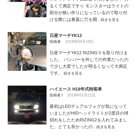
るくて満足です☆ モンスターはライトの
部分が狭い作りになっているので取り付
ける際には裏蓋に穴を開..
続きを見る
日産マーチYK12
投稿者
2019年04月10日
日産マーチYK12 RIZINGⅡを取り付けま
した。 バンパーを外しての作業だったの
で少し大変でしたが明るくなって大満足
です。
続きを見る
ハイエース H18年式特装車
投稿者 I
2019年01月21日
最初はLEDデュアルフォグが気になって
いましたがHIDヘッドライトが2度目の球
切れをしたためRIZING2を入れてみまし
た。とても良かったの..
続きを見る