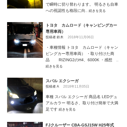
で瞬時に切り替わります。 明るさも自車
への視認性も格段に向..
続きを見る
トヨタ カムロード（キャンピングカー
専用車両）
投稿者 鈴木
2018年11月06日
・車種情報 トヨタ カムロード（キャン
ピングカー専用車両） ・取り付けた商
品 RIZING2のH4、6000K ・感想 ..
続きを見る
スバル エクシーガ
投稿者 A
2018年11月05日
車種 スバル エクシーガ 商品名 LEDデュ
アルカラー 明るさ、取り付け簡単で大満
足です
続きを見る
FJクルーザー CBA-GSJ15W H25年式