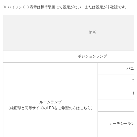
※ ハイフン ( - ) 表示は標準装備にて設定がない、または設定が未確認です。
箇所
ポジションランプ
バニ
フ
セ
ルームランプ
（純正球と同等サイズのLEDをご希望の方はこちら）
カーテシーラン