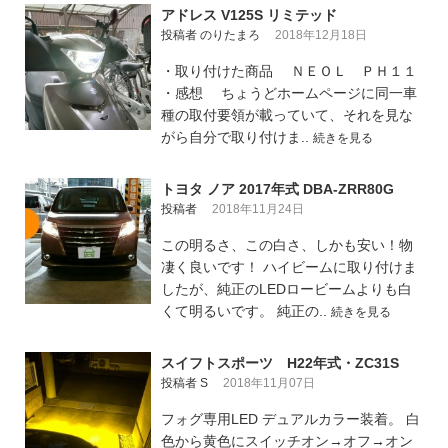
アドレス V125S リミテッド
投稿者 のりたまろ
2018年12月18日
・取り付けた商品 ＮＥＯＬ ＰＨ１１
・感想 ちょうどホームページに同一車
種の取付要領が載っていて、それを見な
がら自分で取り付けま..
続きを見る
トヨタ ノア 2017年式 DBA-ZRR80G
投稿者
2018年11月24日
この明るさ、この白さ、しかも安い！物
凄く良いです！ ハイビームに取り付けま
したが、純正のLEDロービームよりも白
くて明るいです。 純正の..
続きを見る
スイフトスポーツ H22年式・ZC31S
投稿者 S
2018年11月07日
フォグ専用LED デュアルカラー装着。 白
色から黄色にスイッチオン→オフ→オン