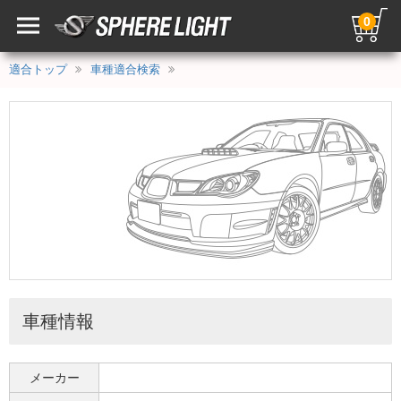
0
適合トップ
車種適合検索
車種情報
メーカー