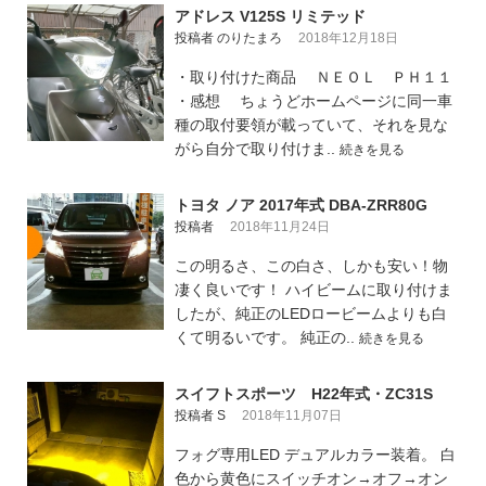
アドレス V125S リミテッド
投稿者 のりたまろ
2018年12月18日
・取り付けた商品 ＮＥＯＬ ＰＨ１１
・感想 ちょうどホームページに同一車
種の取付要領が載っていて、それを見な
がら自分で取り付けま..
続きを見る
トヨタ ノア 2017年式 DBA-ZRR80G
投稿者
2018年11月24日
この明るさ、この白さ、しかも安い！物
凄く良いです！ ハイビームに取り付けま
したが、純正のLEDロービームよりも白
くて明るいです。 純正の..
続きを見る
スイフトスポーツ H22年式・ZC31S
投稿者 S
2018年11月07日
フォグ専用LED デュアルカラー装着。 白
色から黄色にスイッチオン→オフ→オン