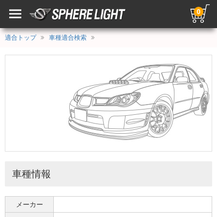
0
適合トップ
車種適合検索
車種情報
メーカー