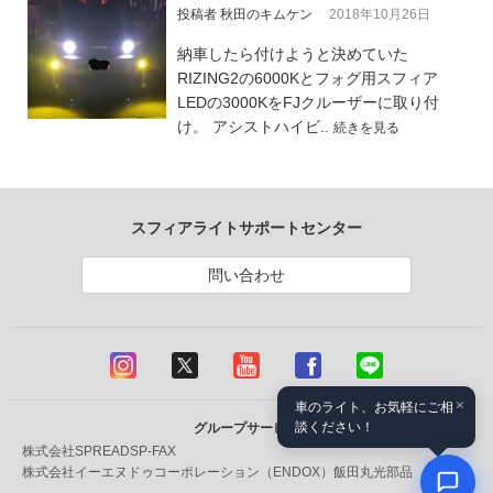
投稿者 秋田のキムケン
2018年10月26日
納車したら付けようと決めていた
RIZING2の6000Kとフォグ用スフィア
LEDの3000KをFJクルーザーに取り付
け。 アシストハイビ..
続きを見る
スフィアライトサポートセンター
問い合わせ
×
車のライト、お気軽にご相
談ください！
グループサービス
株式会社SPREAD
SP-FAX
株式会社イーエヌドゥコーポレーション（ENDOX）
飯田丸光部品