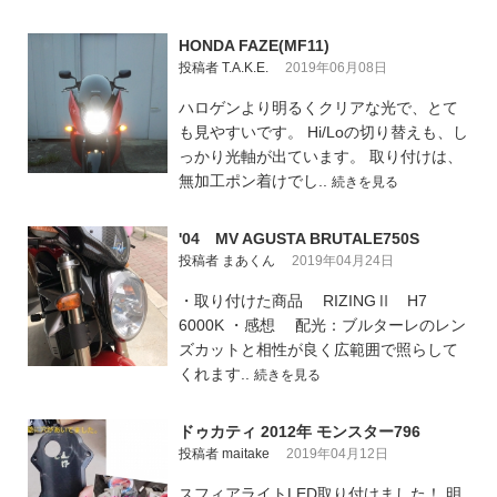
HONDA FAZE(MF11)
投稿者 T.A.K.E.
2019年06月08日
ハロゲンより明るくクリアな光で、とて
も見やすいです。 Hi/Loの切り替えも、し
っかり光軸が出ています。 取り付けは、
無加工ポン着けでし..
続きを見る
'04 MV AGUSTA BRUTALE750S
投稿者 まあくん
2019年04月24日
・取り付けた商品 RIZINGⅡ H7
6000K ・感想 配光：ブルターレのレン
ズカットと相性が良く広範囲で照らして
くれます..
続きを見る
ドゥカティ 2012年 モンスター796
投稿者 maitake
2019年04月12日
スフィアライトLED取り付けました！ 明