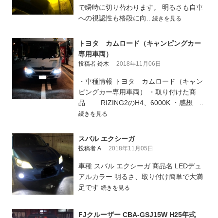
で瞬時に切り替わります。 明るさも自車
への視認性も格段に向..
続きを見る
トヨタ カムロード（キャンピングカー
専用車両）
投稿者 鈴木
2018年11月06日
・車種情報 トヨタ カムロード（キャン
ピングカー専用車両） ・取り付けた商
品 RIZING2のH4、6000K ・感想 ..
続きを見る
スバル エクシーガ
投稿者 A
2018年11月05日
車種 スバル エクシーガ 商品名 LEDデュ
アルカラー 明るさ、取り付け簡単で大満
足です
続きを見る
FJクルーザー CBA-GSJ15W H25年式