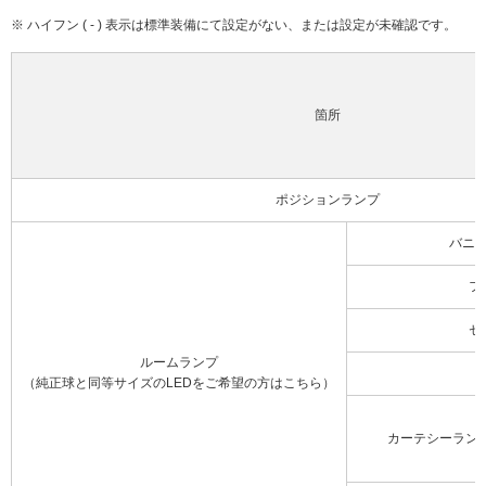
※ ハイフン ( - ) 表示は標準装備にて設定がない、または設定が未確認です。
箇所
ポジションランプ
バニ
フ
セ
ルームランプ
（純正球と同等サイズのLEDをご希望の方はこちら）
カーテシーラン