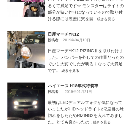
るくて満足です☆ モンスターはライトの
部分が狭い作りになっているので取り付
ける際には裏蓋に穴を開..
続きを見る
日産マーチYK12
投稿者
2019年04月10日
日産マーチYK12 RIZINGⅡを取り付けま
した。 バンパーを外しての作業だったの
で少し大変でしたが明るくなって大満足
です。
続きを見る
ハイエース H18年式特装車
投稿者 I
2019年01月21日
最初はLEDデュアルフォグが気になって
いましたがHIDヘッドライトが2度目の球
切れをしたためRIZING2を入れてみまし
た。とても良かったの..
続きを見る