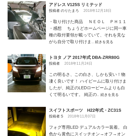
アドレス V125S リミテッド
投稿者 のりたまろ
2018年12月18日
・取り付けた商品 ＮＥＯＬ ＰＨ１１
・感想 ちょうどホームページに同一車
種の取付要領が載っていて、それを見な
がら自分で取り付けま..
続きを見る
トヨタ ノア 2017年式 DBA-ZRR80G
投稿者
2018年11月24日
この明るさ、この白さ、しかも安い！物
凄く良いです！ ハイビームに取り付けま
したが、純正のLEDロービームよりも白
くて明るいです。 純正の..
続きを見る
スイフトスポーツ H22年式・ZC31S
投稿者 S
2018年11月07日
フォグ専用LED デュアルカラー装着。 白
色から黄色にスイッチオン→オフ→オン