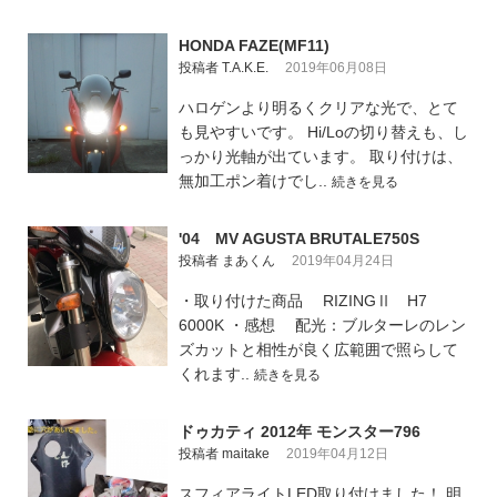
HONDA FAZE(MF11)
投稿者 T.A.K.E.
2019年06月08日
ハロゲンより明るくクリアな光で、とて
も見やすいです。 Hi/Loの切り替えも、し
っかり光軸が出ています。 取り付けは、
無加工ポン着けでし..
続きを見る
'04 MV AGUSTA BRUTALE750S
投稿者 まあくん
2019年04月24日
・取り付けた商品 RIZINGⅡ H7
6000K ・感想 配光：ブルターレのレン
ズカットと相性が良く広範囲で照らして
くれます..
続きを見る
ドゥカティ 2012年 モンスター796
投稿者 maitake
2019年04月12日
スフィアライトLED取り付けました！ 明