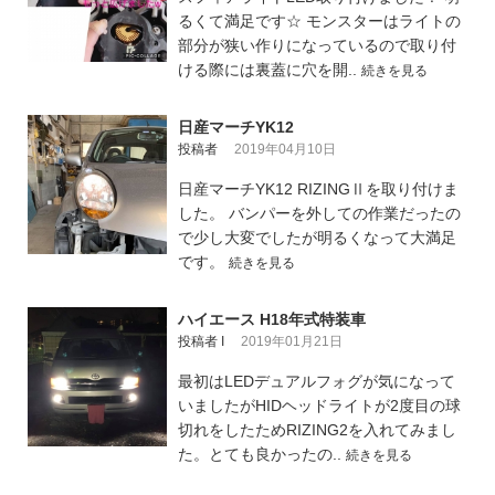
るくて満足です☆ モンスターはライトの
部分が狭い作りになっているので取り付
ける際には裏蓋に穴を開..
続きを見る
日産マーチYK12
投稿者
2019年04月10日
日産マーチYK12 RIZINGⅡを取り付けま
した。 バンパーを外しての作業だったの
で少し大変でしたが明るくなって大満足
です。
続きを見る
ハイエース H18年式特装車
投稿者 I
2019年01月21日
最初はLEDデュアルフォグが気になって
いましたがHIDヘッドライトが2度目の球
切れをしたためRIZING2を入れてみまし
た。とても良かったの..
続きを見る