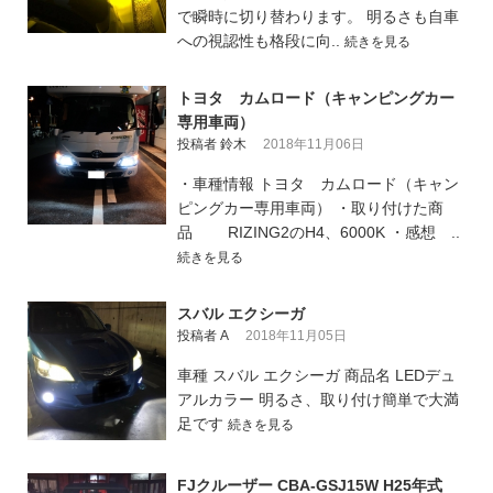
で瞬時に切り替わります。 明るさも自車
への視認性も格段に向..
続きを見る
トヨタ カムロード（キャンピングカー
専用車両）
投稿者 鈴木
2018年11月06日
・車種情報 トヨタ カムロード（キャン
ピングカー専用車両） ・取り付けた商
品 RIZING2のH4、6000K ・感想 ..
続きを見る
スバル エクシーガ
投稿者 A
2018年11月05日
車種 スバル エクシーガ 商品名 LEDデュ
アルカラー 明るさ、取り付け簡単で大満
足です
続きを見る
FJクルーザー CBA-GSJ15W H25年式