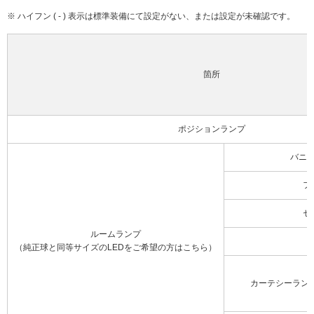
※ ハイフン ( - ) 表示は標準装備にて設定がない、または設定が未確認です。
箇所
ポジションランプ
バニ
フ
セ
ルームランプ
（純正球と同等サイズのLEDをご希望の方はこちら）
カーテシーラン