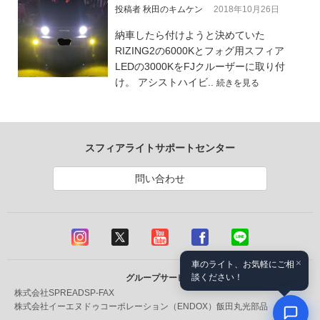
投稿者 秋田のキムケン
2018年10月26日
納車したら付けようと決めていた
RIZING2の6000Kとフォグ用スフィア
LEDの3000KをFJクルーザーに取り付
け。 アシストハイビ..
続きを見る
スフィアライトサポートセンター
問い合わせ
×
車のライト、お気軽にご相
談ください！
グループサービス
株式会社SPREAD
SP-FAX
株式会社イーエヌドゥコーポレーション（ENDOX）
飯田丸光部品