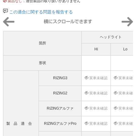
製品なし
.. 適合製品の取り扱いがありません
この適合に関する問題を報告する
ヘッドライト
箇所
Hi
Lo
形状
RIZING3
実車未確認
実車未確
RIZING2
実車未確認
実車未確
RIZINGアルファ
実車未確認
実車未確
製品適合
RIZINGアルファPro
実車未確認
実車未確