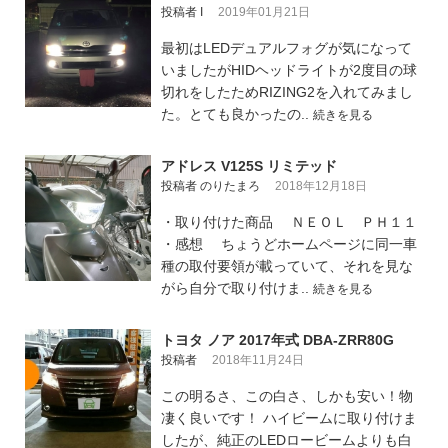
投稿者 I
2019年01月21日
最初はLEDデュアルフォグが気になって
いましたがHIDヘッドライトが2度目の球
切れをしたためRIZING2を入れてみまし
た。とても良かったの..
続きを見る
アドレス V125S リミテッド
投稿者 のりたまろ
2018年12月18日
・取り付けた商品 ＮＥＯＬ ＰＨ１１
・感想 ちょうどホームページに同一車
種の取付要領が載っていて、それを見な
がら自分で取り付けま..
続きを見る
トヨタ ノア 2017年式 DBA-ZRR80G
投稿者
2018年11月24日
この明るさ、この白さ、しかも安い！物
凄く良いです！ ハイビームに取り付けま
したが、純正のLEDロービームよりも白