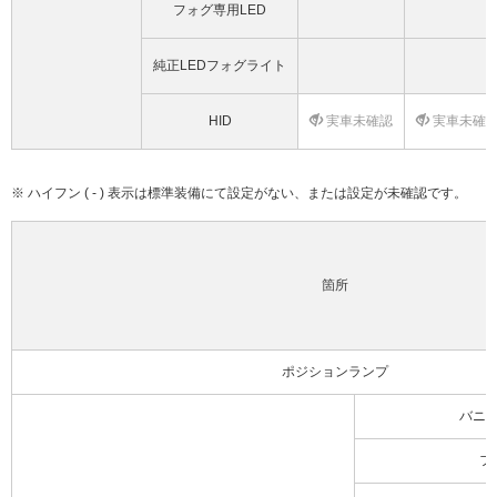
フォグ専用LED
純正LEDフォグライト
HID
実車未確認
実車未確
※ ハイフン ( - ) 表示は標準装備にて設定がない、または設定が未確認です。
箇所
ポジションランプ
バニ
フ