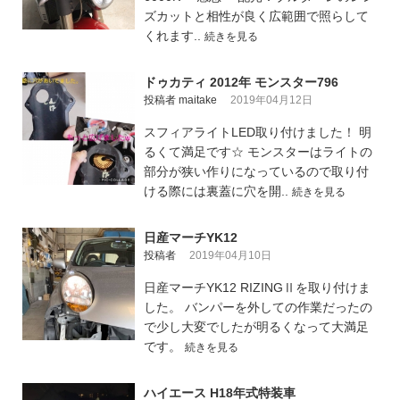
ズカットと相性が良く広範囲で照らして
くれます..
続きを見る
ドゥカティ 2012年 モンスター796
投稿者 maitake
2019年04月12日
スフィアライトLED取り付けました！ 明
るくて満足です☆ モンスターはライトの
部分が狭い作りになっているので取り付
ける際には裏蓋に穴を開..
続きを見る
日産マーチYK12
投稿者
2019年04月10日
日産マーチYK12 RIZINGⅡを取り付けま
した。 バンパーを外しての作業だったの
で少し大変でしたが明るくなって大満足
です。
続きを見る
ハイエース H18年式特装車