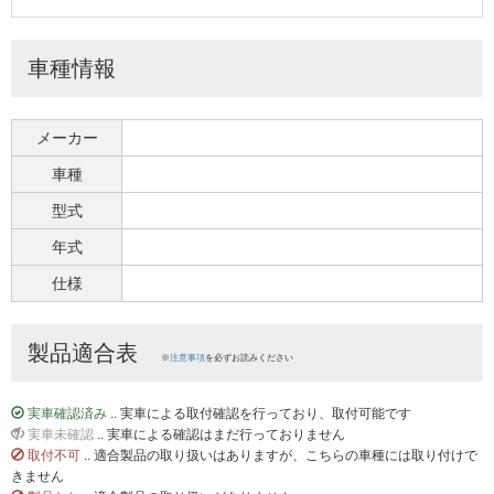
車種情報
メーカー
車種
型式
年式
仕様
製品適合表
※
注意事項
を必ずお読みください
実車確認済み
.. 実車による取付確認を行っており、取付可能です
実車未確認
.. 実車による確認はまだ行っておりません
取付不可
.. 適合製品の取り扱いはありますが、こちらの車種には取り付けで
きません