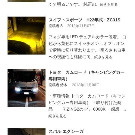
くて明るいです。 純正の..
続きを見る
スイフトスポーツ H22年式・ZC31S
投稿者 S
2018年11月07日
フォグ専用LED デュアルカラー装着。 白
色から黄色にスイッチオン→オフ→オン
で瞬時に切り替わります。 明るさも自車
への視認性も格段に向..
続きを見る
トヨタ カムロード（キャンピングカー
専用車両）
投稿者 鈴木
2018年11月06日
・車種情報 トヨタ カムロード（キャン
ピングカー専用車両） ・取り付けた商
品 RIZING2のH4、6000K ・感想 ..
続きを見る
スバル エクシーガ