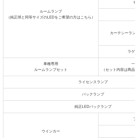
セ
ルームランプ
（純正球と同等サイズのLEDをご希望の方はこちら）
カーテシーラン
ラゲ
車種専用
一
ルームランプセット
（セット内容は商品
ライセンスランプ
バックランプ
純正LEDバックランプ
フ
ウインカー