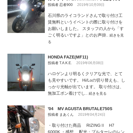
投稿者 忍者900
2019年10月09日
石川県のライコランドさんで取り付け工
賃無料というイベントの際に取り付けを
お願いしました。 スタッフの人から「す
ごく明るいですよ」とのお声掛..
続きを見
る
HONDA FAZE(MF11)
投稿者 T.A.K.E.
2019年06月08日
ハロゲンより明るくクリアな光で、とて
も見やすいです。 Hi/Loの切り替えも、し
っかり光軸が出ています。 取り付けは、
無加工ポン着けでし..
続きを見る
'04 MV AGUSTA BRUTALE750S
投稿者 まあくん
2019年04月24日
・取り付けた商品 RIZINGⅡ H7
6000K ・感想 配光：ブルターレのレン