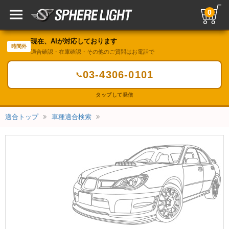
0
現在、AIが対応しております
時間外
適合確認・在庫確認・その他のご質問はお電話で
03-4306-0101
📞
タップして発信
適合トップ
車種適合検索