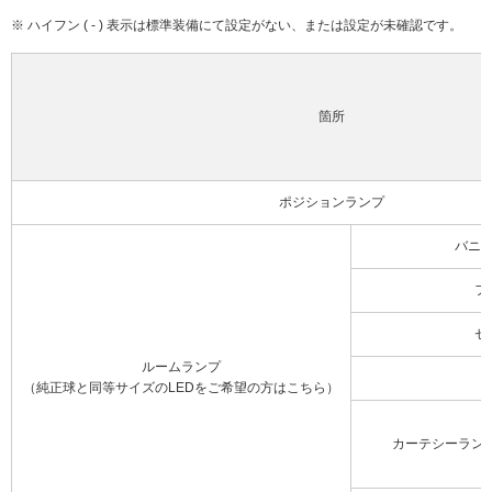
※ ハイフン ( - ) 表示は標準装備にて設定がない、または設定が未確認です。
箇所
ポジションランプ
バニ
フ
セ
ルームランプ
（純正球と同等サイズのLEDをご希望の方はこちら）
カーテシーラン