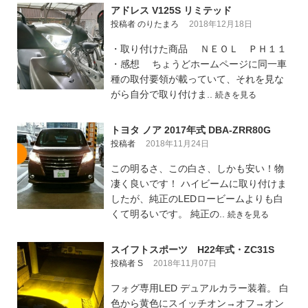
アドレス V125S リミテッド
投稿者 のりたまろ
2018年12月18日
・取り付けた商品 ＮＥＯＬ ＰＨ１１
・感想 ちょうどホームページに同一車
種の取付要領が載っていて、それを見な
がら自分で取り付けま..
続きを見る
トヨタ ノア 2017年式 DBA-ZRR80G
投稿者
2018年11月24日
この明るさ、この白さ、しかも安い！物
凄く良いです！ ハイビームに取り付けま
したが、純正のLEDロービームよりも白
くて明るいです。 純正の..
続きを見る
スイフトスポーツ H22年式・ZC31S
投稿者 S
2018年11月07日
フォグ専用LED デュアルカラー装着。 白
色から黄色にスイッチオン→オフ→オン