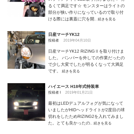
るくて満足です☆ モンスターはライトの
部分が狭い作りになっているので取り付
ける際には裏蓋に穴を開..
続きを見る
日産マーチYK12
投稿者
2019年04月10日
日産マーチYK12 RIZINGⅡを取り付けま
した。 バンパーを外しての作業だったの
で少し大変でしたが明るくなって大満足
です。
続きを見る
ハイエース H18年式特装車
投稿者 I
2019年01月21日
最初はLEDデュアルフォグが気になって
いましたがHIDヘッドライトが2度目の球
切れをしたためRIZING2を入れてみまし
た。とても良かったの..
続きを見る