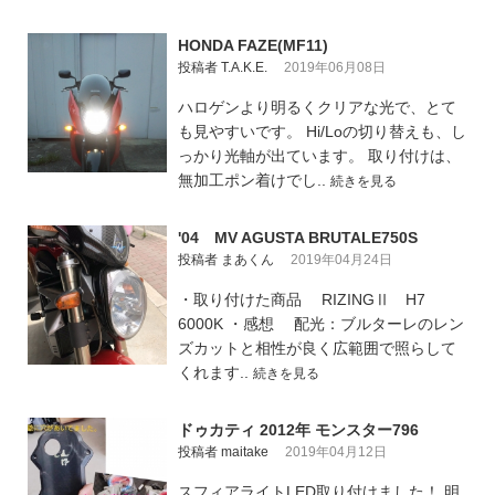
HONDA FAZE(MF11)
投稿者 T.A.K.E.
2019年06月08日
ハロゲンより明るくクリアな光で、とて
も見やすいです。 Hi/Loの切り替えも、し
っかり光軸が出ています。 取り付けは、
無加工ポン着けでし..
続きを見る
'04 MV AGUSTA BRUTALE750S
投稿者 まあくん
2019年04月24日
・取り付けた商品 RIZINGⅡ H7
6000K ・感想 配光：ブルターレのレン
ズカットと相性が良く広範囲で照らして
くれます..
続きを見る
ドゥカティ 2012年 モンスター796
投稿者 maitake
2019年04月12日
スフィアライトLED取り付けました！ 明