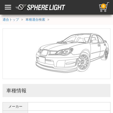
0
適合トップ
車種適合検索
車種情報
メーカー