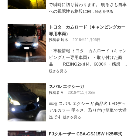
で瞬時に切り替わります。 明るさも自車
への視認性も格段に向..
続きを見る
トヨタ カムロード（キャンピングカー
専用車両）
投稿者 鈴木
2018年11月06日
・車種情報 トヨタ カムロード（キャン
ピングカー専用車両） ・取り付けた商
品 RIZING2のH4、6000K ・感想 ..
続きを見る
スバル エクシーガ
投稿者 A
2018年11月05日
車種 スバル エクシーガ 商品名 LEDデュ
アルカラー 明るさ、取り付け簡単で大満
足です
続きを見る
FJクルーザー CBA-GSJ15W H25年式