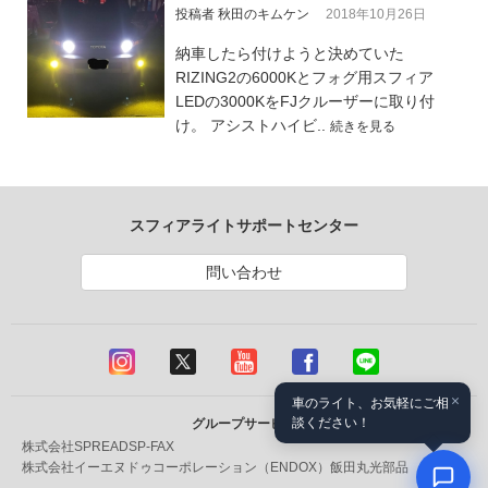
投稿者 秋田のキムケン
2018年10月26日
納車したら付けようと決めていた
RIZING2の6000Kとフォグ用スフィア
LEDの3000KをFJクルーザーに取り付
け。 アシストハイビ..
続きを見る
スフィアライトサポートセンター
問い合わせ
×
車のライト、お気軽にご相
談ください！
グループサービス
株式会社SPREAD
SP-FAX
株式会社イーエヌドゥコーポレーション（ENDOX）
飯田丸光部品