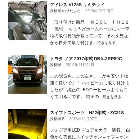
アドレス V125S リミテッド
投稿者 のりたまろ
2018年12月18日
・取り付けた商品 ＮＥＯＬ ＰＨ１１
・感想 ちょうどホームページに同一車
種の取付要領が載っていて、それを見な
がら自分で取り付けま..
続きを見る
トヨタ ノア 2017年式 DBA-ZRR80G
投稿者
2018年11月24日
この明るさ、この白さ、しかも安い！物
凄く良いです！ ハイビームに取り付けま
したが、純正のLEDロービームよりも白
くて明るいです。 純正の..
続きを見る
スイフトスポーツ H22年式・ZC31S
投稿者 S
2018年11月07日
フォグ専用LED デュアルカラー装着。 白
色から黄色にスイッチオン→オフ→オン