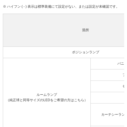
※ ハイフン ( - ) 表示は標準装備にて設定がない、または設定が未確認です。
箇所
ポジションランプ
バニ
フ
セ
ルームランプ
（純正球と同等サイズのLEDをご希望の方はこちら）
カーテシーラン