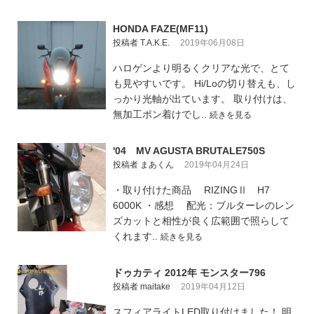
HONDA FAZE(MF11)
投稿者 T.A.K.E.
2019年06月08日
ハロゲンより明るくクリアな光で、とて
も見やすいです。 Hi/Loの切り替えも、し
っかり光軸が出ています。 取り付けは、
無加工ポン着けでし..
続きを見る
'04 MV AGUSTA BRUTALE750S
投稿者 まあくん
2019年04月24日
・取り付けた商品 RIZINGⅡ H7
6000K ・感想 配光：ブルターレのレン
ズカットと相性が良く広範囲で照らして
くれます..
続きを見る
ドゥカティ 2012年 モンスター796
投稿者 maitake
2019年04月12日
スフィアライトLED取り付けました！ 明