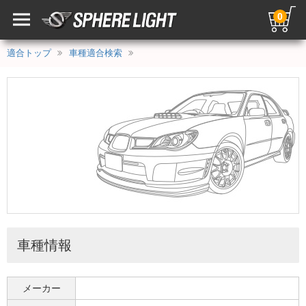
0
適合トップ
車種適合検索
車種情報
メーカー