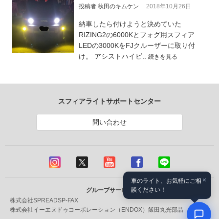
投稿者 秋田のキムケン
2018年10月26日
納車したら付けようと決めていた
RIZING2の6000Kとフォグ用スフィア
LEDの3000KをFJクルーザーに取り付
け。 アシストハイビ..
続きを見る
スフィアライトサポートセンター
問い合わせ
×
車のライト、お気軽にご相
談ください！
グループサービス
株式会社SPREAD
SP-FAX
株式会社イーエヌドゥコーポレーション（ENDOX）
飯田丸光部品