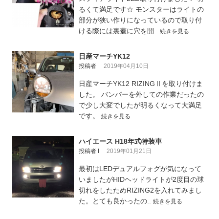
るくて満足です☆ モンスターはライトの
部分が狭い作りになっているので取り付
ける際には裏蓋に穴を開..
続きを見る
日産マーチYK12
投稿者
2019年04月10日
日産マーチYK12 RIZINGⅡを取り付けま
した。 バンパーを外しての作業だったの
で少し大変でしたが明るくなって大満足
です。
続きを見る
ハイエース H18年式特装車
投稿者 I
2019年01月21日
最初はLEDデュアルフォグが気になって
いましたがHIDヘッドライトが2度目の球
切れをしたためRIZING2を入れてみまし
た。とても良かったの..
続きを見る