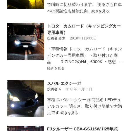
で瞬時に切り替わります。 明るさも自車
への視認性も格段に向..
続きを見る
トヨタ カムロード（キャンピングカー
専用車両）
投稿者 鈴木
2018年11月06日
・車種情報 トヨタ カムロード（キャン
ピングカー専用車両） ・取り付けた商
品 RIZING2のH4、6000K ・感想 ..
続きを見る
スバル エクシーガ
投稿者 A
2018年11月05日
車種 スバル エクシーガ 商品名 LEDデュ
アルカラー 明るさ、取り付け簡単で大満
足です
続きを見る
FJクルーザー CBA-GSJ15W H25年式