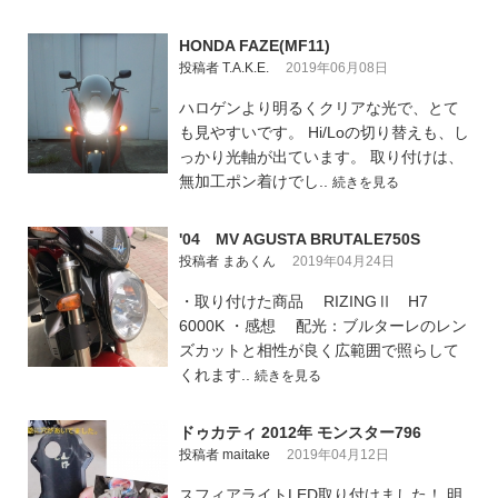
HONDA FAZE(MF11)
投稿者 T.A.K.E.
2019年06月08日
ハロゲンより明るくクリアな光で、とて
も見やすいです。 Hi/Loの切り替えも、し
っかり光軸が出ています。 取り付けは、
無加工ポン着けでし..
続きを見る
'04 MV AGUSTA BRUTALE750S
投稿者 まあくん
2019年04月24日
・取り付けた商品 RIZINGⅡ H7
6000K ・感想 配光：ブルターレのレン
ズカットと相性が良く広範囲で照らして
くれます..
続きを見る
ドゥカティ 2012年 モンスター796
投稿者 maitake
2019年04月12日
スフィアライトLED取り付けました！ 明