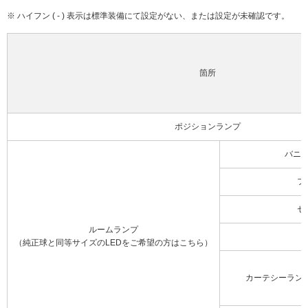
※ ハイフン ( - ) 表示は標準装備にて設定がない、または設定が未確認です。
箇所
ポジションランプ
バニ
フ
セ
ルームランプ
（純正球と同等サイズのLEDをご希望の方はこちら）
カーテシーラン