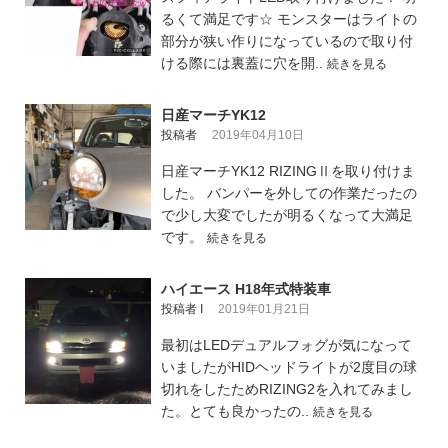
るくて満足です☆ モンスターはライトの
部分が狭い作りになっているので取り付
ける際には裏蓋に穴を開..
続きを見る
日産マーチYK12
投稿者
2019年04月10日
日産マーチYK12 RIZINGⅡを取り付けま
した。 バンパーを外しての作業だったの
で少し大変でしたが明るくなって大満足
です。
続きを見る
ハイエース H18年式特装車
投稿者 I
2019年01月21日
最初はLEDデュアルフォグが気になって
いましたがHIDヘッドライトが2度目の球
切れをしたためRIZING2を入れてみまし
た。とても良かったの..
続きを見る