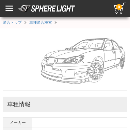
0
適合トップ
車種適合検索
車種情報
メーカー