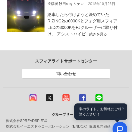
投稿者 秋田のキムケン
2018年10月26日
納車したら付けようと決めていた
RIZING2の6000Kとフォグ用スフィア
LEDの3000KをFJクルーザーに取り付
け。 アシストハイビ..
続きを見る
スフィアライトサポートセンター
問い合わせ
×
車のライト、お気軽にご相
談ください！
グループサービス
株式会社SPREAD
SP-FAX
株式会社イーエヌドゥコーポレーション（ENDOX）
飯田丸光部品