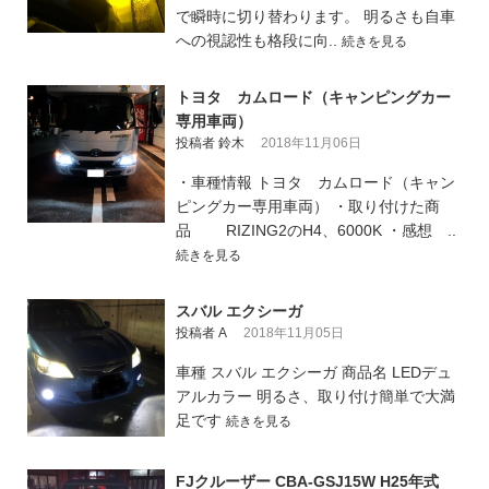
で瞬時に切り替わります。 明るさも自車
への視認性も格段に向..
続きを見る
トヨタ カムロード（キャンピングカー
専用車両）
投稿者 鈴木
2018年11月06日
・車種情報 トヨタ カムロード（キャン
ピングカー専用車両） ・取り付けた商
品 RIZING2のH4、6000K ・感想 ..
続きを見る
スバル エクシーガ
投稿者 A
2018年11月05日
車種 スバル エクシーガ 商品名 LEDデュ
アルカラー 明るさ、取り付け簡単で大満
足です
続きを見る
FJクルーザー CBA-GSJ15W H25年式