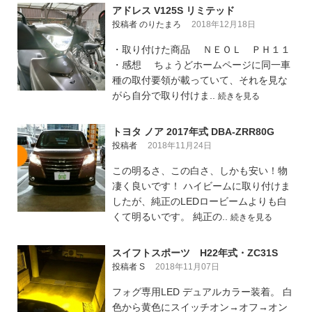
アドレス V125S リミテッド
投稿者 のりたまろ
2018年12月18日
・取り付けた商品 ＮＥＯＬ ＰＨ１１
・感想 ちょうどホームページに同一車
種の取付要領が載っていて、それを見な
がら自分で取り付けま..
続きを見る
トヨタ ノア 2017年式 DBA-ZRR80G
投稿者
2018年11月24日
この明るさ、この白さ、しかも安い！物
凄く良いです！ ハイビームに取り付けま
したが、純正のLEDロービームよりも白
くて明るいです。 純正の..
続きを見る
スイフトスポーツ H22年式・ZC31S
投稿者 S
2018年11月07日
フォグ専用LED デュアルカラー装着。 白
色から黄色にスイッチオン→オフ→オン