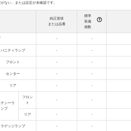
て設定がない、または設定が未確認です。
標準
純正形状
装備
または品番
個数
プ
-
-
バニティランプ
-
-
フロント
-
-
センター
-
-
リア
-
-
フロン
-
-
ト
ーテシーラ
ンプ
リア
-
-
ラゲッジランプ
-
-