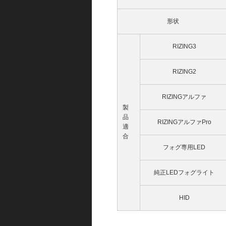
形状
RIZING3
RIZING2
RIZINGアルファ
製
品
RIZINGアルファPro
適
合
フォグ専用LED
純正LEDフォグライト
HID