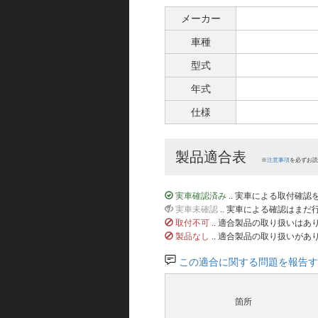
メーカー
車種
型式
年式
仕様
製品適合表
※
注意事項
を必ずお読
実車確認済み
.. 実車による取付確
実車未確認
.. 実車による確認はま
取付不可
.. 適合製品の取り扱いは
製品なし
.. 適合製品の取り扱いがあ
この適合に関する問題を報告す
箇所