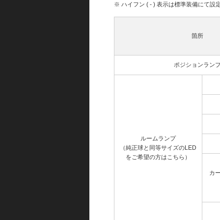
※ ハイフン ( - ) 表示は標準装備に
箇所
ポジションラン
ルームランプ
（純正球と同等サイズのLED
をご希望の方はこちら）
カ