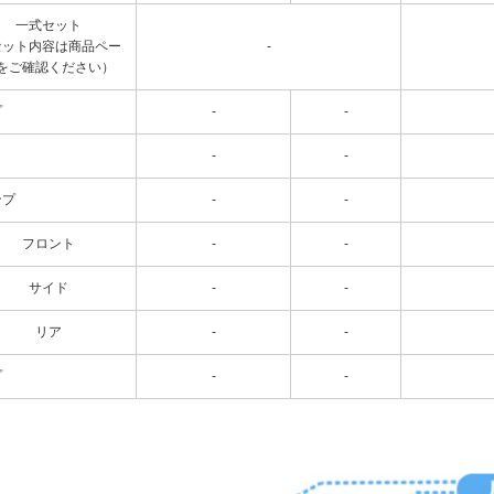
一式セット
セット内容は商品ペー
-
をご確認ください）
プ
-
-
-
-
ンプ
-
-
フロント
-
-
サイド
-
-
リア
-
-
プ
-
-