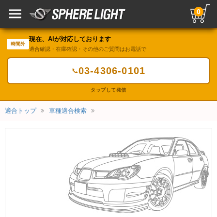
0
現在、AIが対応しております
時間外
適合確認・在庫確認・その他のご質問はお電話で
03-4306-0101
📞
タップして発信
適合トップ
車種適合検索