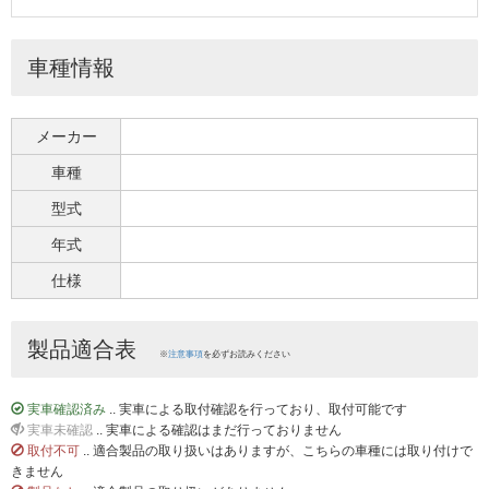
車種情報
メーカー
車種
型式
年式
仕様
製品適合表
※
注意事項
を必ずお読みください
実車確認済み
.. 実車による取付確認を行っており、取付可能です
実車未確認
.. 実車による確認はまだ行っておりません
取付不可
.. 適合製品の取り扱いはありますが、こちらの車種には取り付けで
きません