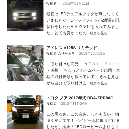
投稿者 I
2019年01月21日
最初はLEDデュアルフォグが気になって
いましたがHIDヘッドライトが2度目の球
切れをしたためRIZING2を入れてみまし
た。とても良かったの..
続きを見る
アドレス V125S リミテッド
投稿者 のりたまろ
2018年12月18日
・取り付けた商品 ＮＥＯＬ ＰＨ１１
・感想 ちょうどホームページに同一車
種の取付要領が載っていて、それを見な
がら自分で取り付けま..
続きを見る
トヨタ ノア 2017年式 DBA-ZRR80G
投稿者
2018年11月24日
この明るさ、この白さ、しかも安い！物
凄く良いです！ ハイビームに取り付けま
したが、純正のLEDロービームよりも白