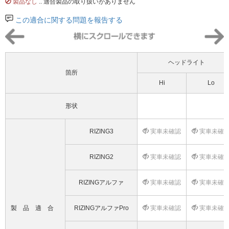
製品なし
.. 適合製品の取り扱いがありません
この適合に関する問題を報告する
ヘッドライト
箇所
Hi
Lo
形状
RIZING3
実車未確認
実車未確
RIZING2
実車未確認
実車未確
RIZINGアルファ
実車未確認
実車未確
製品適合
RIZINGアルファPro
実車未確認
実車未確