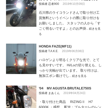
投稿者 忍者900
2019年10月09日
石川県のライコランドさんで取り付け工
賃無料というイベントの際に取り付けを
お願いしました。 スタッフの人から「す
ごく明るいですよ」とのお声掛..
続きを見
る
HONDA FAZE(MF11)
投稿者 T.A.K.E.
2019年06月08日
ハロゲンより明るくクリアな光で、とて
も見やすいです。 Hi/Loの切り替えも、し
っかり光軸が出ています。 取り付けは、
無加工ポン着けでし..
続きを見る
'04 MV AGUSTA BRUTALE750S
投稿者 まあくん
2019年04月24日
・取り付けた商品 RIZINGⅡ H7
6000K ・感想 配光：ブルターレのレン