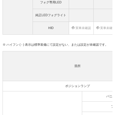
フォグ専用LED
純正LEDフォグライト
HID
実車未確認
実車未確
※ ハイフン ( - ) 表示は標準装備にて設定がない、または設定が未確認です。
箇所
ポジションランプ
バニ
フ