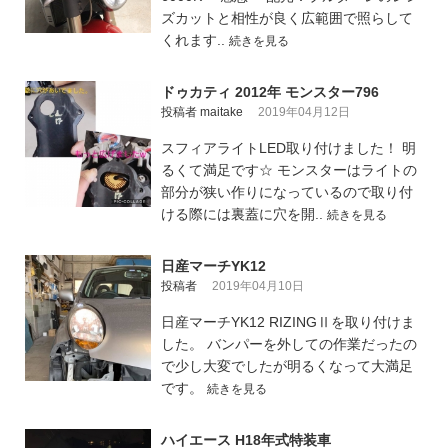
ズカットと相性が良く広範囲で照らして
くれます..
続きを見る
ドゥカティ 2012年 モンスター796
投稿者 maitake
2019年04月12日
スフィアライトLED取り付けました！ 明
るくて満足です☆ モンスターはライトの
部分が狭い作りになっているので取り付
ける際には裏蓋に穴を開..
続きを見る
日産マーチYK12
投稿者
2019年04月10日
日産マーチYK12 RIZINGⅡを取り付けま
した。 バンパーを外しての作業だったの
で少し大変でしたが明るくなって大満足
です。
続きを見る
ハイエース H18年式特装車