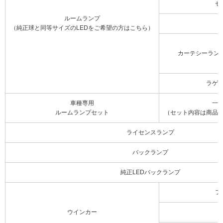
セ
ルームランプ
（純正球と同等サイズのLEDをご希望の方はこちら）
カーテシーラン
ラゲ
車種専用
一
ルームランプセット
（セット内容は商品
ライセンスランプ
バックランプ
純正LEDバックランプ
フ
ウインカー