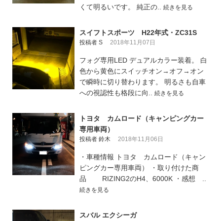
くて明るいです。 純正の..
続きを見る
スイフトスポーツ H22年式・ZC31S
投稿者 S
2018年11月07日
フォグ専用LED デュアルカラー装着。 白
色から黄色にスイッチオン→オフ→オン
で瞬時に切り替わります。 明るさも自車
への視認性も格段に向..
続きを見る
トヨタ カムロード（キャンピングカー
専用車両）
投稿者 鈴木
2018年11月06日
・車種情報 トヨタ カムロード（キャン
ピングカー専用車両） ・取り付けた商
品 RIZING2のH4、6000K ・感想 ..
続きを見る
スバル エクシーガ