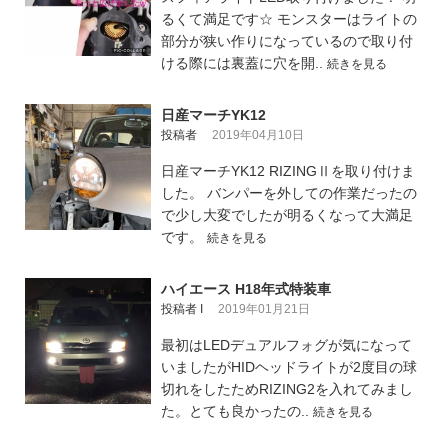
るくて満足です☆ モンスターはライトの
部分が狭い作りになっているので取り付
ける際には裏蓋に穴を開..
続きを見る
日産マーチYK12
投稿者
2019年04月10日
日産マーチYK12 RIZINGⅡを取り付けま
した。 バンパーを外しての作業だったの
で少し大変でしたが明るくなって大満足
です。
続きを見る
ハイエース H18年式特装車
投稿者 I
2019年01月21日
最初はLEDデュアルフォグが気になって
いましたがHIDヘッドライトが2度目の球
切れをしたためRIZING2を入れてみまし
た。とても良かったの..
続きを見る