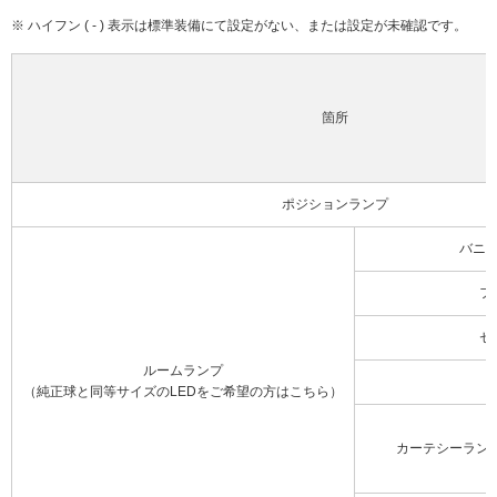
※ ハイフン ( - ) 表示は標準装備にて設定がない、または設定が未確認です。
箇所
ポジションランプ
バニ
フ
セ
ルームランプ
（純正球と同等サイズのLEDをご希望の方はこちら）
カーテシーラン