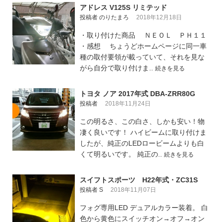
アドレス V125S リミテッド
投稿者 のりたまろ
2018年12月18日
・取り付けた商品 ＮＥＯＬ ＰＨ１１
・感想 ちょうどホームページに同一車
種の取付要領が載っていて、それを見な
がら自分で取り付けま..
続きを見る
トヨタ ノア 2017年式 DBA-ZRR80G
投稿者
2018年11月24日
この明るさ、この白さ、しかも安い！物
凄く良いです！ ハイビームに取り付けま
したが、純正のLEDロービームよりも白
くて明るいです。 純正の..
続きを見る
スイフトスポーツ H22年式・ZC31S
投稿者 S
2018年11月07日
フォグ専用LED デュアルカラー装着。 白
色から黄色にスイッチオン→オフ→オン