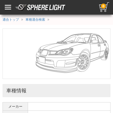
0
適合トップ
車種適合検索
車種情報
メーカー