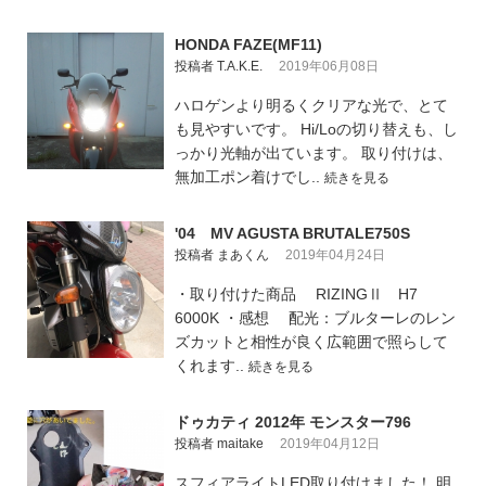
HONDA FAZE(MF11)
投稿者 T.A.K.E.
2019年06月08日
ハロゲンより明るくクリアな光で、とて
も見やすいです。 Hi/Loの切り替えも、し
っかり光軸が出ています。 取り付けは、
無加工ポン着けでし..
続きを見る
'04 MV AGUSTA BRUTALE750S
投稿者 まあくん
2019年04月24日
・取り付けた商品 RIZINGⅡ H7
6000K ・感想 配光：ブルターレのレン
ズカットと相性が良く広範囲で照らして
くれます..
続きを見る
ドゥカティ 2012年 モンスター796
投稿者 maitake
2019年04月12日
スフィアライトLED取り付けました！ 明