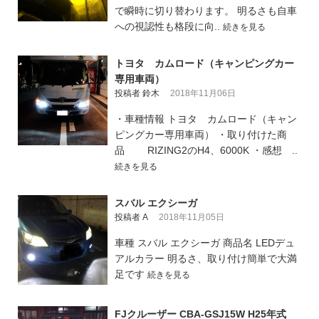
で瞬時に切り替わります。 明るさも自車
への視認性も格段に向..
続きを見る
トヨタ カムロード（キャンピングカー
専用車両）
投稿者 鈴木
2018年11月06日
・車種情報 トヨタ カムロード（キャン
ピングカー専用車両） ・取り付けた商
品 RIZING2のH4、6000K ・感想 ..
続きを見る
スバル エクシーガ
投稿者 A
2018年11月05日
車種 スバル エクシーガ 商品名 LEDデュ
アルカラー 明るさ、取り付け簡単で大満
足です
続きを見る
FJクルーザー CBA-GSJ15W H25年式