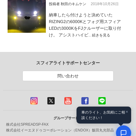
投稿者 秋田のキムケン
2018年10月26日
納車したら付けようと決めていた
RIZING2の6000Kとフォグ用スフィア
LEDの3000KをFJクルーザーに取り付
け。 アシストハイビ..
続きを見る
スフィアライトサポートセンター
問い合わせ
×
車のライト、お気軽にご相
談ください！
グループサービス
株式会社SPREAD
SP-FAX
株式会社イーエヌドゥコーポレーション（ENDOX）
飯田丸光部品