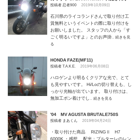
投稿者 忍者900
2019年10月09日
石川県のライコランドさんで取り付け工
賃無料というイベントの際に取り付けを
お願いしました。 スタッフの人から「す
ごく明るいですよ」とのお声掛..
続きを見
る
HONDA FAZE(MF11)
投稿者 T.A.K.E.
2019年06月08日
ハロゲンより明るくクリアな光で、とて
も見やすいです。 Hi/Loの切り替えも、し
っかり光軸が出ています。 取り付けは、
無加工ポン着けでし..
続きを見る
'04 MV AGUSTA BRUTALE750S
投稿者 まあくん
2019年04月24日
・取り付けた商品 RIZINGⅡ H7
6000K ・感想 配光：ブルターレのレン