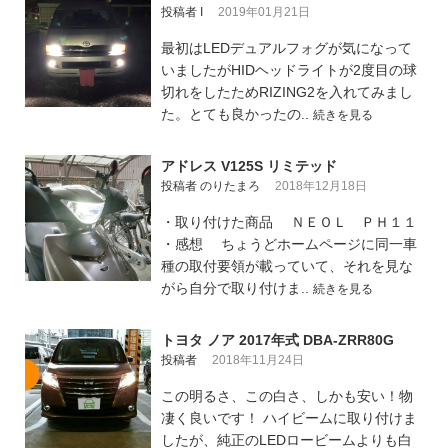
投稿者 I
2019年01月21日
最初はLEDデュアルフォグが気になって
いましたがHIDヘッドライトが2度目の球
切れをしたためRIZING2を入れてみまし
た。とても良かったの..
続きを見る
アドレス V125S リミテッド
投稿者 のりたまろ
2018年12月18日
・取り付けた商品 ＮＥＯＬ ＰＨ１１
・感想 ちょうどホームページに同一車
種の取付要領が載っていて、それを見な
がら自分で取り付けま..
続きを見る
トヨタ ノア 2017年式 DBA-ZRR80G
投稿者
2018年11月24日
この明るさ、この白さ、しかも安い！物
凄く良いです！ ハイビームに取り付けま
したが、純正のLEDロービームよりも白