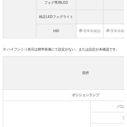
フォグ専用LED
純正LEDフォグライト
HID
実車未確認
実車未確
※ ハイフン ( - ) 表示は標準装備にて設定がない、または設定が未確認です。
箇所
ポジションランプ
バニ
フ