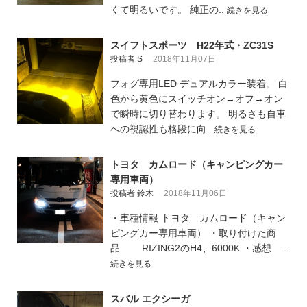
くて明るいです。 純正の..
続きを見る
スイフトスポーツ H22年式・ZC31S
投稿者 S
2018年11月07日
フォグ専用LED デュアルカラー装着。 白
色から黄色にスイッチオン→オフ→オン
で瞬時に切り替わります。 明るさも自車
への視認性も格段に向..
続きを見る
トヨタ カムロード（キャンピングカー
専用車両）
投稿者 鈴木
2018年11月06日
・車種情報 トヨタ カムロード（キャン
ピングカー専用車両） ・取り付けた商
品 RIZING2のH4、6000K ・感想 ..
続きを見る
スバル エクシーガ