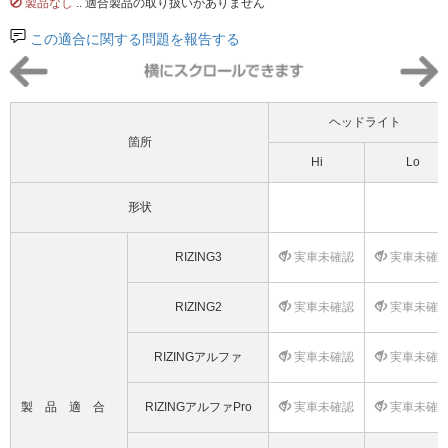
製品なし
.. 適合製品の取り扱いがありません
この適合に関する問題を報告する
ヘッドライト
箇所
Hi
Lo
形状
RIZING3
実車未確認
実車未確
RIZING2
実車未確認
実車未確
RIZINGアルファ
実車未確認
実車未確
製品適合
RIZINGアルファPro
実車未確認
実車未確