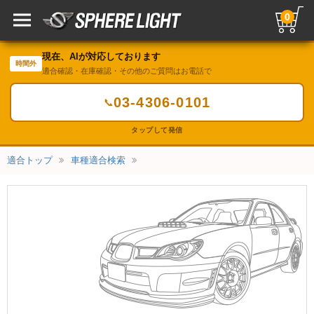
0
現在、AIが対応しております
時間外
適合確認・在庫確認・その他のご質問はお電話で
03-4306-0101
📞
タップして発信
適合トップ
車種適合検索