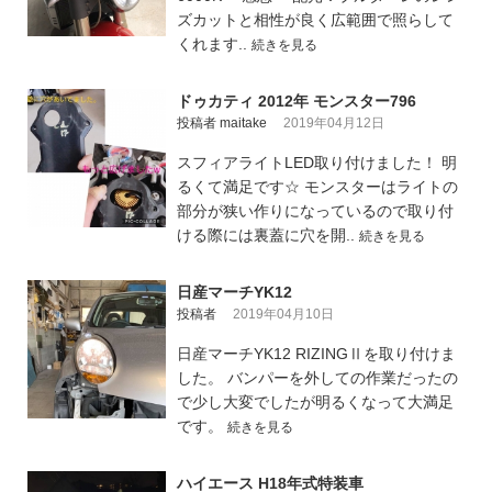
ズカットと相性が良く広範囲で照らして
くれます..
続きを見る
ドゥカティ 2012年 モンスター796
投稿者 maitake
2019年04月12日
スフィアライトLED取り付けました！ 明
るくて満足です☆ モンスターはライトの
部分が狭い作りになっているので取り付
ける際には裏蓋に穴を開..
続きを見る
日産マーチYK12
投稿者
2019年04月10日
日産マーチYK12 RIZINGⅡを取り付けま
した。 バンパーを外しての作業だったの
で少し大変でしたが明るくなって大満足
です。
続きを見る
ハイエース H18年式特装車