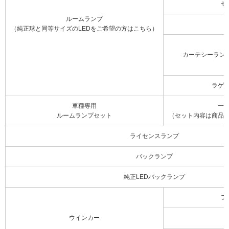
セ
ルームランプ
（純正球と同等サイズのLEDをご希望の方はこちら）
カーテシーラン
ラゲ
車種専用
一
ルームランプセット
（セット内容は商品
ライセンスランプ
バックランプ
純正LEDバックランプ
フ
ウインカー