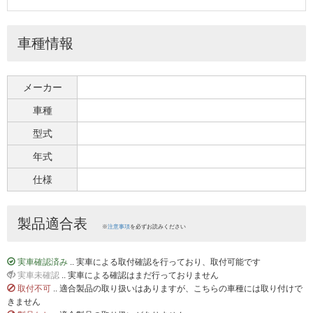
車種情報
メーカー
車種
型式
年式
仕様
製品適合表
※
注意事項
を必ずお読みください
実車確認済み
.. 実車による取付確認を行っており、取付可能です
実車未確認
.. 実車による確認はまだ行っておりません
取付不可
.. 適合製品の取り扱いはありますが、こちらの車種には取り付けで
きません