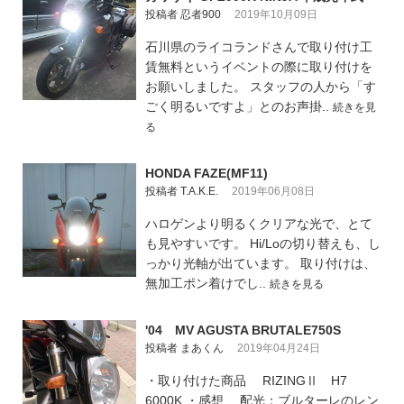
投稿者 忍者900
2019年10月09日
石川県のライコランドさんで取り付け工
賃無料というイベントの際に取り付けを
お願いしました。 スタッフの人から「す
ごく明るいですよ」とのお声掛..
続きを見
る
HONDA FAZE(MF11)
投稿者 T.A.K.E.
2019年06月08日
ハロゲンより明るくクリアな光で、とて
も見やすいです。 Hi/Loの切り替えも、し
っかり光軸が出ています。 取り付けは、
無加工ポン着けでし..
続きを見る
'04 MV AGUSTA BRUTALE750S
投稿者 まあくん
2019年04月24日
・取り付けた商品 RIZINGⅡ H7
6000K ・感想 配光：ブルターレのレン