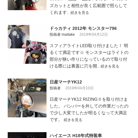
ズカットと相性が良く広範囲で照らして
くれます..
続きを見る
ドゥカティ 2012年 モンスター796
投稿者 maitake
2019年04月12日
スフィアライトLED取り付けました！ 明
るくて満足です☆ モンスターはライトの
部分が狭い作りになっているので取り付
ける際には裏蓋に穴を開..
続きを見る
日産マーチYK12
投稿者
2019年04月10日
日産マーチYK12 RIZINGⅡを取り付けま
した。 バンパーを外しての作業だったの
で少し大変でしたが明るくなって大満足
です。
続きを見る
ハイエース H18年式特装車