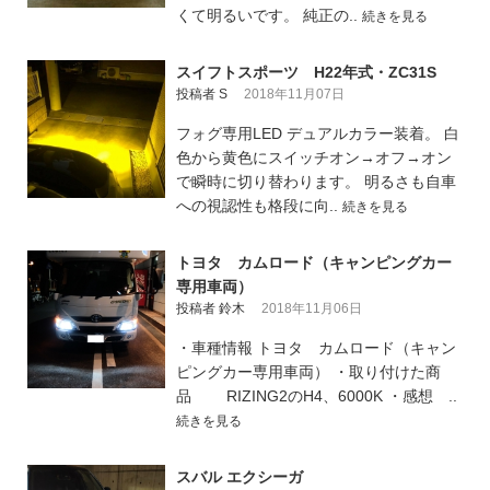
くて明るいです。 純正の..
続きを見る
スイフトスポーツ H22年式・ZC31S
投稿者 S
2018年11月07日
フォグ専用LED デュアルカラー装着。 白
色から黄色にスイッチオン→オフ→オン
で瞬時に切り替わります。 明るさも自車
への視認性も格段に向..
続きを見る
トヨタ カムロード（キャンピングカー
専用車両）
投稿者 鈴木
2018年11月06日
・車種情報 トヨタ カムロード（キャン
ピングカー専用車両） ・取り付けた商
品 RIZING2のH4、6000K ・感想 ..
続きを見る
スバル エクシーガ