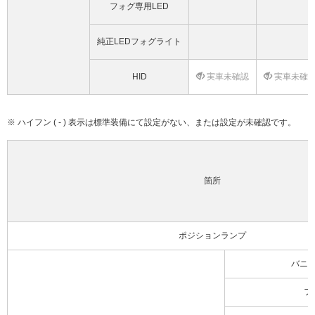
フォグ専用LED
純正LEDフォグライト
HID
実車未確認
実車未確
※ ハイフン ( - ) 表示は標準装備にて設定がない、または設定が未確認です。
箇所
ポジションランプ
バニ
フ