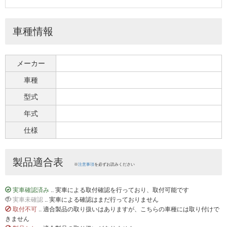
車種情報
メーカー
車種
型式
年式
仕様
製品適合表
※
注意事項
を必ずお読みください
実車確認済み
.. 実車による取付確認を行っており、取付可能です
実車未確認
.. 実車による確認はまだ行っておりません
取付不可
.. 適合製品の取り扱いはありますが、こちらの車種には取り付けで
きません