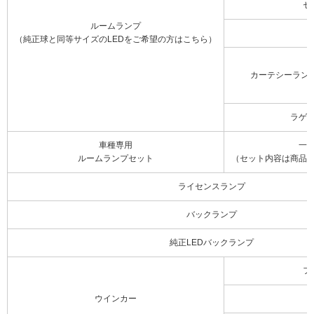
セ
ルームランプ
（純正球と同等サイズのLEDをご希望の方はこちら）
カーテシーラン
ラゲ
車種専用
一
ルームランプセット
（セット内容は商品
ライセンスランプ
バックランプ
純正LEDバックランプ
フ
ウインカー