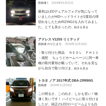
投稿者 I
2019年01月21日
最初はLEDデュアルフォグが気になって
いましたがHIDヘッドライトが2度目の球
切れをしたためRIZING2を入れてみまし
た。とても良かったの..
続きを見る
アドレス V125S リミテッド
投稿者 のりたまろ
2018年12月18日
・取り付けた商品 ＮＥＯＬ ＰＨ１１
・感想 ちょうどホームページに同一車
種の取付要領が載っていて、それを見な
がら自分で取り付けま..
続きを見る
トヨタ ノア 2017年式 DBA-ZRR80G
投稿者
2018年11月24日
この明るさ、この白さ、しかも安い！物
凄く良いです！ ハイビームに取り付けま
したが、純正のLEDロービームよりも白