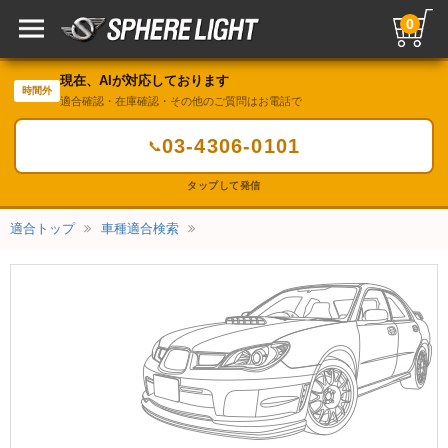
0
現在、AIが対応しております
時間外
適合確認・在庫確認・その他のご質問はお電話で
03-4306-0101
📞
タップして発信
適合トップ
車種適合検索