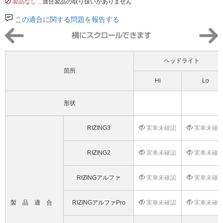
製品なし
.. 適合製品の取り扱いがありません
この適合に関する問題を報告する
ヘッドライト
箇所
Hi
Lo
形状
RIZING3
実車未確認
実車未確
RIZING2
実車未確認
実車未確
RIZINGアルファ
実車未確認
実車未確
製品適合
RIZINGアルファPro
実車未確認
実車未確