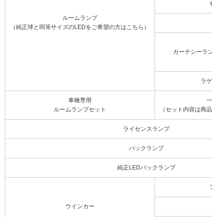
セ
ルームランプ
（純正球と同等サイズのLEDをご希望の方はこちら）
カーテシーラン
ラゲ
車種専用
一
ルームランプセット
（セット内容は商品
ライセンスランプ
バックランプ
純正LEDバックランプ
フ
ウインカー