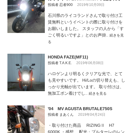
投稿者 忍者900
2019年10月09日
石川県のライコランドさんで取り付け工
賃無料というイベントの際に取り付けを
お願いしました。 スタッフの人から「す
ごく明るいですよ」とのお声掛..
続きを見
る
HONDA FAZE(MF11)
投稿者 T.A.K.E.
2019年06月08日
ハロゲンより明るくクリアな光で、とて
も見やすいです。 Hi/Loの切り替えも、し
っかり光軸が出ています。 取り付けは、
無加工ポン着けでし..
続きを見る
'04 MV AGUSTA BRUTALE750S
投稿者 まあくん
2019年04月24日
・取り付けた商品 RIZINGⅡ H7
6000K ・感想 配光：ブルターレのレン