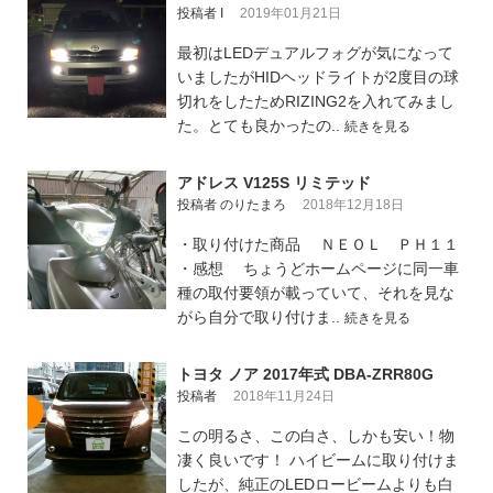
投稿者 I
2019年01月21日
最初はLEDデュアルフォグが気になって
いましたがHIDヘッドライトが2度目の球
切れをしたためRIZING2を入れてみまし
た。とても良かったの..
続きを見る
アドレス V125S リミテッド
投稿者 のりたまろ
2018年12月18日
・取り付けた商品 ＮＥＯＬ ＰＨ１１
・感想 ちょうどホームページに同一車
種の取付要領が載っていて、それを見な
がら自分で取り付けま..
続きを見る
トヨタ ノア 2017年式 DBA-ZRR80G
投稿者
2018年11月24日
この明るさ、この白さ、しかも安い！物
凄く良いです！ ハイビームに取り付けま
したが、純正のLEDロービームよりも白