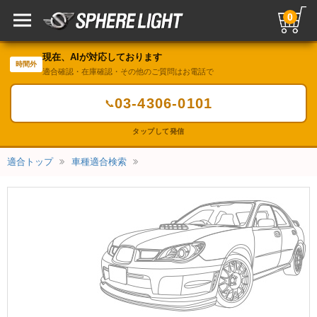
0
現在、AIが対応しております
時間外
適合確認・在庫確認・その他のご質問はお電話で
03-4306-0101
📞
タップして発信
適合トップ
車種適合検索