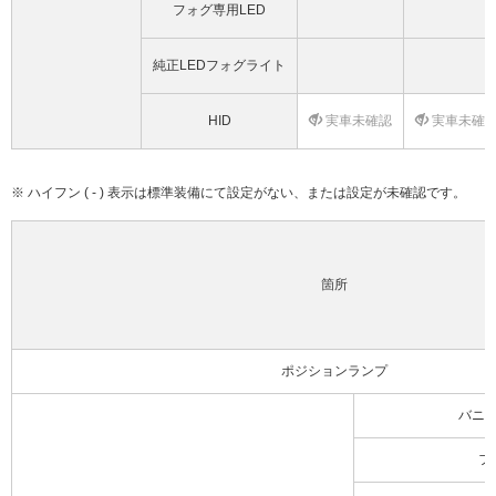
フォグ専用LED
純正LEDフォグライト
HID
実車未確認
実車未確
※ ハイフン ( - ) 表示は標準装備にて設定がない、または設定が未確認です。
箇所
ポジションランプ
バニ
フ