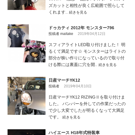
ズカットと相性が良く広範囲で照らして
くれます..
続きを見る
ドゥカティ 2012年 モンスター796
投稿者 maitake
2019年04月12日
スフィアライトLED取り付けました！ 明
るくて満足です☆ モンスターはライトの
部分が狭い作りになっているので取り付
ける際には裏蓋に穴を開..
続きを見る
日産マーチYK12
投稿者
2019年04月10日
日産マーチYK12 RIZINGⅡを取り付けま
した。 バンパーを外しての作業だったの
で少し大変でしたが明るくなって大満足
です。
続きを見る
ハイエース H18年式特装車