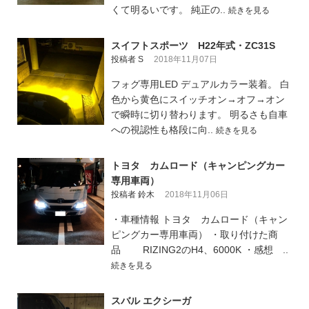
くて明るいです。 純正の..
続きを見る
スイフトスポーツ H22年式・ZC31S
投稿者 S
2018年11月07日
フォグ専用LED デュアルカラー装着。 白
色から黄色にスイッチオン→オフ→オン
で瞬時に切り替わります。 明るさも自車
への視認性も格段に向..
続きを見る
トヨタ カムロード（キャンピングカー
専用車両）
投稿者 鈴木
2018年11月06日
・車種情報 トヨタ カムロード（キャン
ピングカー専用車両） ・取り付けた商
品 RIZING2のH4、6000K ・感想 ..
続きを見る
スバル エクシーガ