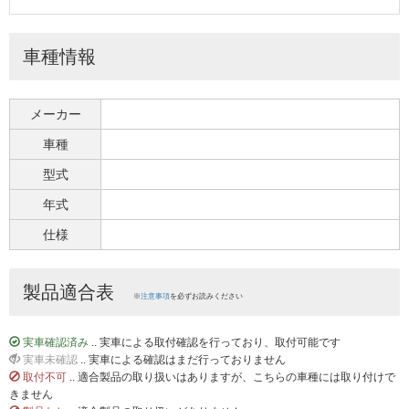
車種情報
メーカー
車種
型式
年式
仕様
製品適合表
※
注意事項
を必ずお読みください
実車確認済み
.. 実車による取付確認を行っており、取付可能です
実車未確認
.. 実車による確認はまだ行っておりません
取付不可
.. 適合製品の取り扱いはありますが、こちらの車種には取り付けで
きません