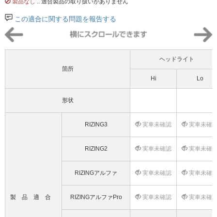
製品なし
.. 適合製品の取り扱いがありません
この適合に関する問題を報告する
ヘッドライト
箇所
Hi
Lo
形状
RIZING3
実車未確認
実車未確
RIZING2
実車未確認
実車未確
RIZINGアルファ
実車未確認
実車未確
製品適合
RIZINGアルファPro
実車未確認
実車未確