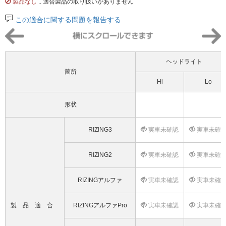
製品なし
.. 適合製品の取り扱いがありません
この適合に関する問題を報告する
ヘッドライト
箇所
Hi
Lo
形状
RIZING3
実車未確認
実車未確
RIZING2
実車未確認
実車未確
RIZINGアルファ
実車未確認
実車未確
製品適合
RIZINGアルファPro
実車未確認
実車未確