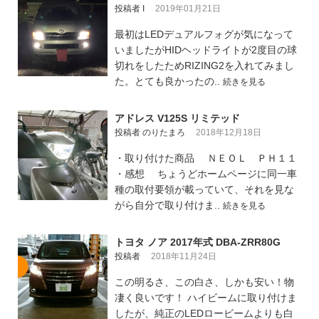
投稿者 I
2019年01月21日
最初はLEDデュアルフォグが気になって
いましたがHIDヘッドライトが2度目の球
切れをしたためRIZING2を入れてみまし
た。とても良かったの..
続きを見る
アドレス V125S リミテッド
投稿者 のりたまろ
2018年12月18日
・取り付けた商品 ＮＥＯＬ ＰＨ１１
・感想 ちょうどホームページに同一車
種の取付要領が載っていて、それを見な
がら自分で取り付けま..
続きを見る
トヨタ ノア 2017年式 DBA-ZRR80G
投稿者
2018年11月24日
この明るさ、この白さ、しかも安い！物
凄く良いです！ ハイビームに取り付けま
したが、純正のLEDロービームよりも白