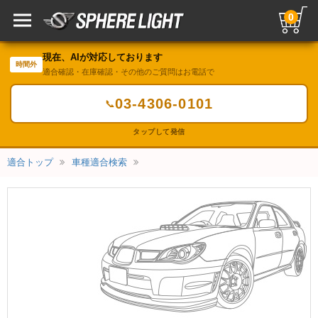
0
現在、AIが対応しております
時間外
適合確認・在庫確認・その他のご質問はお電話で
03-4306-0101
📞
タップして発信
適合トップ
車種適合検索