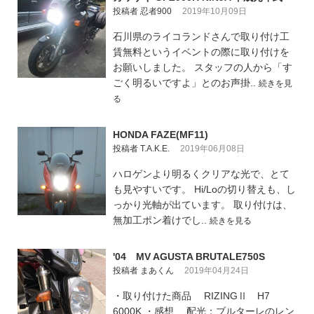
投稿者 忍者900
2019年10月09日
石川県のライコランドさんで取り付け工
賃無料というイベントの際に取り付けを
お願いしました。 スタッフの人から「す
ごく明るいですよ」とのお声掛..
続きを見
る
HONDA FAZE(MF11)
投稿者 T.A.K.E.
2019年06月08日
ハロゲンより明るくクリアな光で、とて
も見やすいです。 Hi/Loの切り替えも、し
っかり光軸が出ています。 取り付けは、
無加工ポン着けでし..
続きを見る
'04 MV AGUSTA BRUTALE750S
投稿者 まあくん
2019年04月24日
・取り付けた商品 RIZINGⅡ H7
6000K ・感想 配光：ブルターレのレン