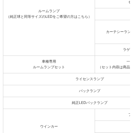
セ
ルームランプ
（純正球と同等サイズのLEDをご希望の方はこちら）
カーテシーラン
ラゲ
車種専用
一
ルームランプセット
（セット内容は商品
ライセンスランプ
バックランプ
純正LEDバックランプ
フ
ウインカー