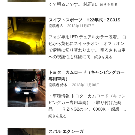
くて明るいです。 純正の..
続きを見る
スイフトスポーツ H22年式・ZC31S
投稿者 S
2018年11月07日
フォグ専用LED デュアルカラー装着。 白
色から黄色にスイッチオン→オフ→オン
で瞬時に切り替わります。 明るさも自車
への視認性も格段に向..
続きを見る
トヨタ カムロード（キャンピングカー
専用車両）
投稿者 鈴木
2018年11月06日
・車種情報 トヨタ カムロード（キャン
ピングカー専用車両） ・取り付けた商
品 RIZING2のH4、6000K ・感想 ..
続きを見る
スバル エクシーガ