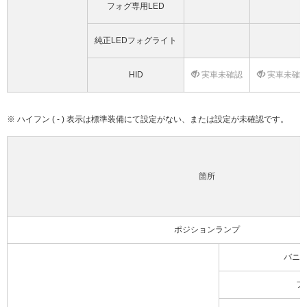
フォグ専用LED
純正LEDフォグライト
HID
実車未確認
実車未確
※ ハイフン ( - ) 表示は標準装備にて設定がない、または設定が未確認です。
箇所
ポジションランプ
バニ
フ