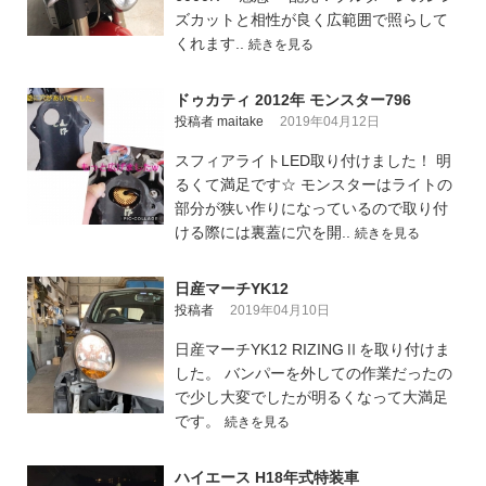
ズカットと相性が良く広範囲で照らして
くれます..
続きを見る
ドゥカティ 2012年 モンスター796
投稿者 maitake
2019年04月12日
スフィアライトLED取り付けました！ 明
るくて満足です☆ モンスターはライトの
部分が狭い作りになっているので取り付
ける際には裏蓋に穴を開..
続きを見る
日産マーチYK12
投稿者
2019年04月10日
日産マーチYK12 RIZINGⅡを取り付けま
した。 バンパーを外しての作業だったの
で少し大変でしたが明るくなって大満足
です。
続きを見る
ハイエース H18年式特装車