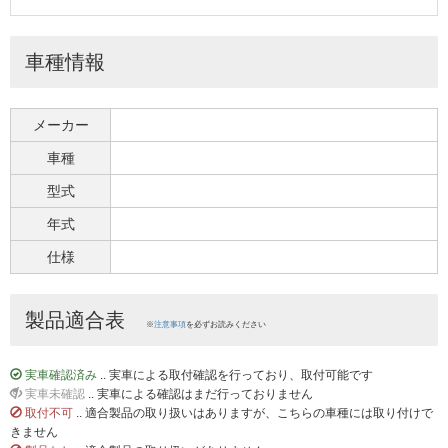
車種情報
メーカー
車種
型式
年式
仕様
製品適合表
※
注意事項
を必ずお読みください
実車確認済み
.. 実車による取付確認を行っており、取付可能です
実車未確認
.. 実車による確認はまだ行っておりません
取付不可
.. 適合製品の取り扱いはありますが、こちらの車種には取り付けで
きません