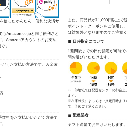
また、商品代が11,000円以上
カウントを使ったかんたん・便利な決済サ
ポイント・クーポンをご使用し、商
は対象外となりますのでご注意
でもAmazon.co.jpと同じ便利さと
。Amazonアカウントのお支払
日時指定について
能です
1週間後までの日付指定が可能で
間お選びいただけます。
ただくお支払い方法です。入金確
す。
※一部地域では配送センターの都合上
店
ます。
※在庫状況によってはご指定日時より
で、予めご了承ください。
配達業者
手数料をお支払いいただく方法で
す。
ヤマト運輸でお届けいたします