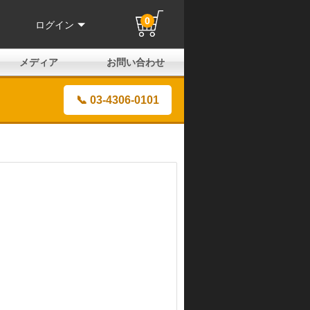
0
ログイン
メディア
お問い合わせ
はじめての方へ
よくある質問
電話でのお問い合わせ
メールお問い合わせ
全国取扱店
全国取付協力店
業販申請フォーム
製品保証申請のご案内
ユーザー登録（保証）
📞 03-4306-0101