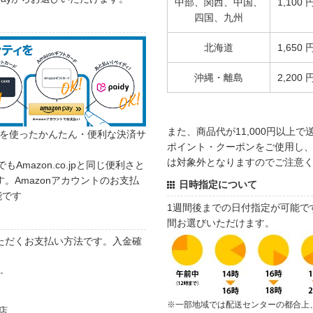
中部、関西、中国、
1,100 
四国、九州
北海道
1,650 
沖縄・離島
2,200 
また、商品代が11,000円以上
カウントを使ったかんたん・便利な決済サ
ポイント・クーポンをご使用し、商
は対象外となりますのでご注意
でもAmazon.co.jpと同じ便利さと
。Amazonアカウントのお支払
日時指定について
能です
1週間後までの日付指定が可能で
間お選びいただけます。
ただくお支払い方法です。入金確
す。
※一部地域では配送センターの都合上
店