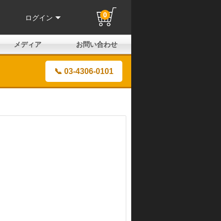
0
ログイン
メディア
お問い合わせ
はじめての方へ
よくある質問
電話でのお問い合わせ
メールお問い合わせ
全国取扱店
全国取付協力店
業販申請フォーム
製品保証申請のご案内
ユーザー登録（保証）
📞 03-4306-0101