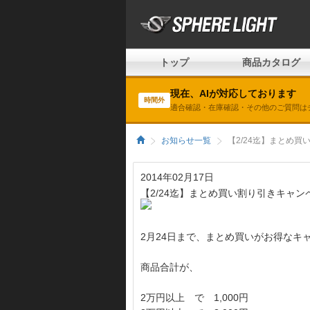
トップ
商品カタログ
現在、AIが対応しております
時間外
適合確認・在庫確認・その他のご質問は
お知らせ一覧
【2/24迄】まとめ
2014年02月17日
【2/24迄】まとめ買い割り引きキャン
2月24日まで、まとめ買いがお得なキ
商品合計が、
2万円以上 で 1,000円