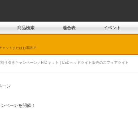
商品検索
適合表
イベント
チャットまたはお電話で
買い割り引きキャンペーン／HIDキット｜LEDヘッドライト販売のスフィアライト
ペーン
ャンペーンを開催！