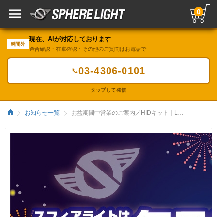
0
現在、AIが対応しております
時間外
適合確認・在庫確認・その他のご質問はお電話で
03-4306-0101
📞
タップして発信
お知らせ一覧
お盆期間中営業のご案内／HIDキット｜LEDヘッドライト販売のスフィアライト