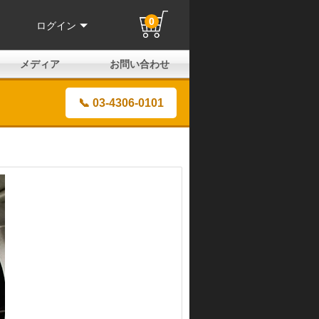
0
ログイン
メディア
お問い合わせ
はじめての方へ
よくある質問
電話でのお問い合わせ
メールお問い合わせ
全国取扱店
全国取付協力店
業販申請フォーム
製品保証申請のご案内
ユーザー登録（保証）
📞 03-4306-0101