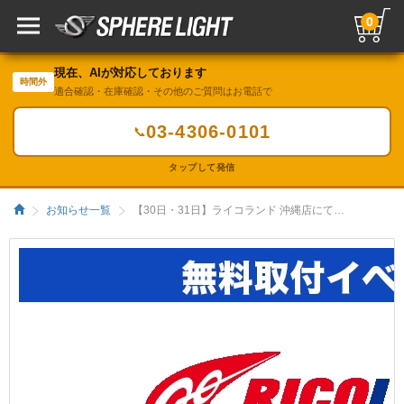
0
現在、AIが対応しております
時間外
適合確認・在庫確認・その他のご質問はお電話で
03-4306-0101
📞
タップして発信
お知らせ一覧
【30日・31日】ライコランド 沖縄店にて「スフィアLED取付工賃無料」イベント開催！！／HIDキット｜LEDヘッドライト販売のスフィアライト