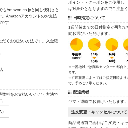
ポイント・クーポンをご使用し、商
は対象外となりますのでご注意
でもAmazon.co.jpと同じ便利さと
。Amazonアカウントのお支払
日時指定について
能です
1週間後までの日付指定が可能で
間お選びいただけます。
ただくお支払い方法です。入金確
す。
※一部地域では配送センターの都合上
店
ます。
※在庫状況によってはご指定日時より
で、予めご了承ください。
配達業者
手数料をお支払いいただく方法で
す。
ヤマト運輸でお届けいたします
込）
注文変更・キャンセルについて
商品発送前であればご変更・キ