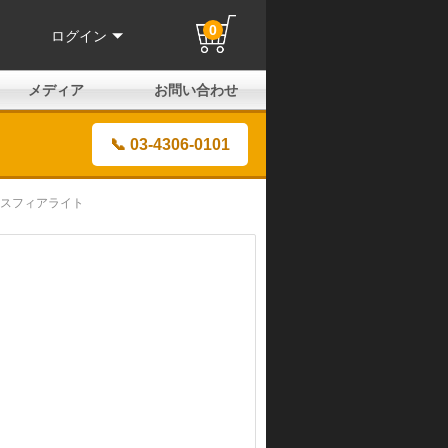
0
ログイン
メディア
お問い合わせ
はじめての方へ
よくある質問
電話でのお問い合わせ
メールお問い合わせ
全国取扱店
全国取付協力店
業販申請フォーム
製品保証申請のご案内
ユーザー登録（保証）
📞 03-4306-0101
のスフィアライト