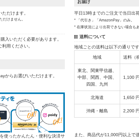
お届け
いただけます。
平日13時までのご注文で当日出
ただけません。
* 「代引き」「AmazonPay」のみ。
* 在庫状況により出荷できない場合も
送料について
状を購入いただく必要があります。
ご利用ください。
地域ごとの送料は以下の通りで
地域
送料（
東北、関東甲信越、
 payからお選びいただけます。
中部、関西、中国、
1,100 
四国、九州
北海道
1,650 
沖縄・離島
2,200 
また、商品代が11,000円以上
カウントを使ったかんたん・便利な決済サ