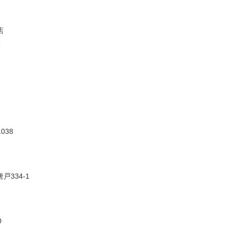
店
5
038
334-1
0