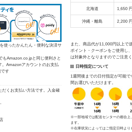
北海道
1,650 
沖縄・離島
2,200 
また、商品代が11,000円以上
カウントを使ったかんたん・便利な決済サ
ポイント・クーポンをご使用し、商
は対象外となりますのでご注意
でもAmazon.co.jpと同じ便利さと
。Amazonアカウントのお支払
日時指定について
能です
1週間後までの日付指定が可能で
間お選びいただけます。
ただくお支払い方法です。入金確
す。
※一部地域では配送センターの都合上
店
ます。
※在庫状況によってはご指定日時より