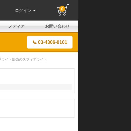
0
ログイン
メディア
お問い合わせ
はじめての方へ
よくある質問
電話でのお問い合わせ
メールお問い合わせ
全国取扱店
全国取付協力店
業販申請フォーム
製品保証申請のご案内
ユーザー登録（保証）
📞 03-4306-0101
ヘッドライト販売のスフィアライト