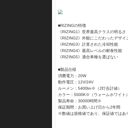
■RIZINGの特徴
《RIZING1》世界最高クラスの明るさ
《RIZING2》外観にこだわったデザイ
《RIZING3》計算された冷却性能
《RIZING4》最高レベルの耐食性能
《RIZING5》適合車種を選ばない
■製品仕様
消費電力：20W
動作電圧：12V/24V
ルーメン：5400lm※（2灯合計値）
カラー：5500K※（ウォームホワイト
製品寿命：30000時間※
保証期間：お買い上げ日から2年間
※数値は規格値であり、保証値ではあ