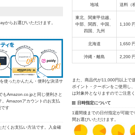
地域
送料（
東北、関東甲信越、
 payからお選びいただけます。
中部、関西、中国、
1,100 
四国、九州
北海道
1,650 
沖縄・離島
2,200 
また、商品代が11,000円以上
カウントを使ったかんたん・便利な決済サ
ポイント・クーポンをご使用し、商
は対象外となりますのでご注意
でもAmazon.co.jpと同じ便利さと
。Amazonアカウントのお支払
日時指定について
能です
1週間後までの日付指定が可能で
間お選びいただけます。
ただくお支払い方法です。入金確