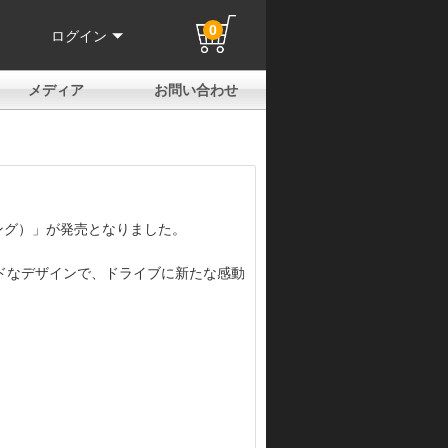
0
ログイン
メディア
お問い合わせ
はじめての方へ
よくある質問
電話でのお問い合わせ
メールお問い合わせ
全国取扱店
全国取付協力店
業販申請フォーム
製品保証申請のご案内
ユーザー登録（保証）
イジング）」が発売となりました。
ドなデザインで、ドライブに新たな感動