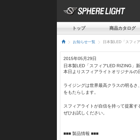
トップ
商品カタログ
お知らせ一覧
日本製LED「スフィア
2015年05月29日
日本製LED「スフィアLED RIZING」
本日よりスフィアライトオリジナルの日本製
ライジングは世界最高クラスの明るさ
をもたらします。
スフィアライトが自信を持って提案す
ぜひお試しください。
■■■ 製品情報 ■■■