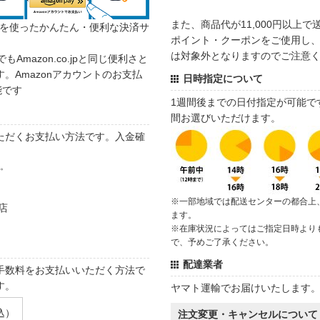
また、商品代が11,000円以上
カウントを使ったかんたん・便利な決済サ
ポイント・クーポンをご使用し、商
は対象外となりますのでご注意
でもAmazon.co.jpと同じ便利さと
。Amazonアカウントのお支払
日時指定について
能です
1週間後までの日付指定が可能で
間お選びいただけます。
ただくお支払い方法です。入金確
す。
※一部地域では配送センターの都合上
店
ます。
※在庫状況によってはご指定日時より
で、予めご了承ください。
配達業者
手数料をお支払いいただく方法で
す。
ヤマト運輸でお届けいたします
込）
注文変更・キャンセルについて