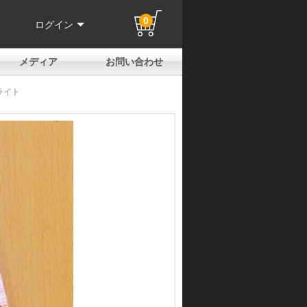
0
ログイン
メディア
お問い合わせ
はじめての方へ
よくある質問
電話でのお問い合わせ
メールお問い合わせ
全国取扱店
全国取付協力店
業販申請フォーム
製品保証申請のご案内
ユーザー登録（保証）
ライト