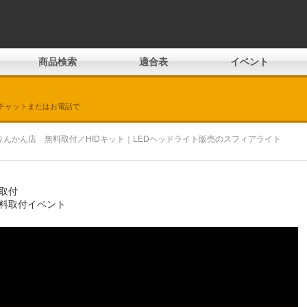
商品検索
適合表
イベント
チャットまたはお電話で
福岡２りんかん店 無料取付／HIDキット｜LEDヘッドライト販売のスフィアライト
料取付
 無料取付イベント