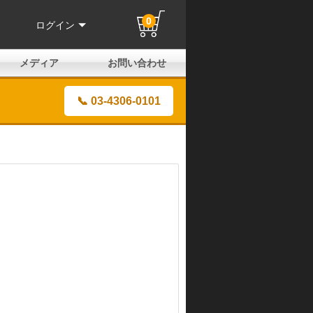
0
ログイン
メディア
お問い合わせ
はじめての方へ
よくある質問
電話でのお問い合わせ
メールお問い合わせ
全国取扱店
全国取付協力店
業販申請フォーム
製品保証申請のご案内
ユーザー登録（保証）
📞 03-4306-0101