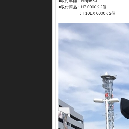
■取付車輛：Ninja650
■取付商品：H7 6000K 2個
：T10EX 6000K 2個