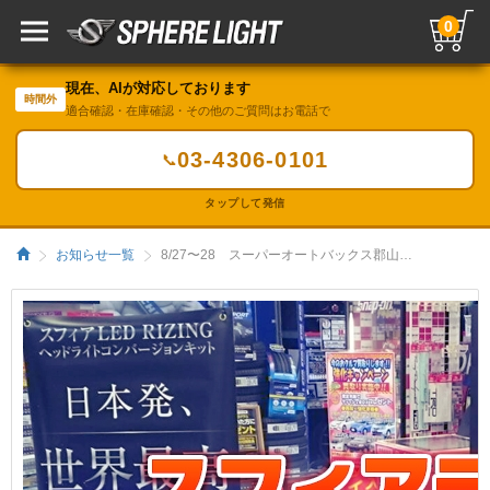
0
現在、AIが対応しております
時間外
適合確認・在庫確認・その他のご質問はお電話で
03-4306-0101
📞
タップして発信
お知らせ一覧
8/27〜28 スーパーオートバックス郡山南店／HIDキット｜LEDヘッドライト販売のスフィアライト