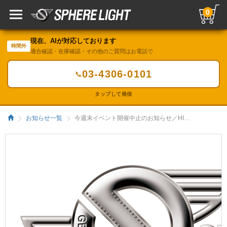
0
現在、AIが対応しております
時間外
適合確認・在庫確認・その他のご質問はお電話で
03-4306-0101
📞
タップして発信
お知らせ一覧
今週末イベント開催中止のお知らせ／HIDキット｜LEDヘッドライト販売のスフィアライト