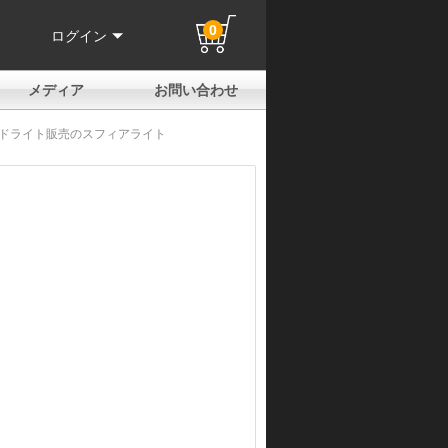
0
ログイン
メディア
お問い合わせ
はじめての方へ
よくある質問
電話でのお問い合わせ
メールお問い合わせ
全国取扱店
全国取付協力店
業販申請フォーム
製品保証申請のご案内
ユーザー登録（保証）
ッドライト販売のスフィアライト