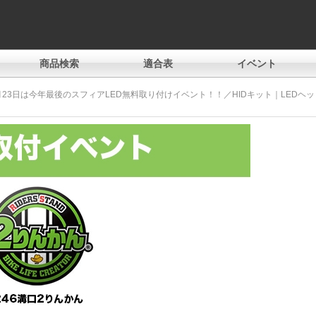
商品検索
適合表
イベント
月23日は今年最後のスフィアLED無料取り付けイベント！！／HIDキット｜LEDヘ