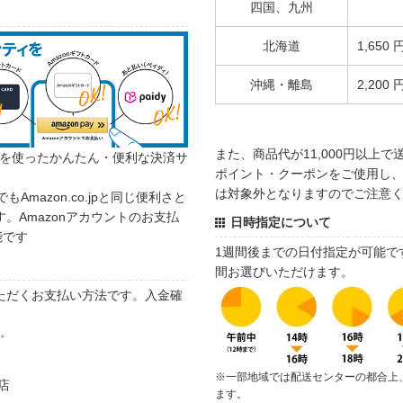
四国、九州
北海道
1,650 
沖縄・離島
2,200 
また、商品代が11,000円以上
カウントを使ったかんたん・便利な決済サ
ポイント・クーポンをご使用し、商
は対象外となりますのでご注意
でもAmazon.co.jpと同じ便利さと
。Amazonアカウントのお支払
日時指定について
能です
1週間後までの日付指定が可能で
間お選びいただけます。
ただくお支払い方法です。入金確
す。
※一部地域では配送センターの都合上
店
ます。