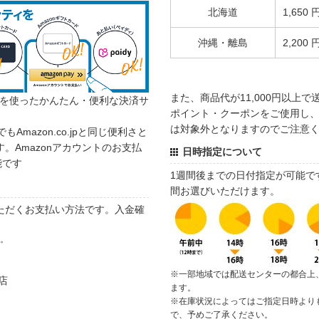
北海道
1,650 
沖縄・離島
2,200 
また、商品代が11,000円以上
カウントを使ったかんたん・便利な決済サ
ポイント・クーポンをご使用し、商
は対象外となりますのでご注意
でもAmazon.co.jpと同じ便利さと
。Amazonアカウントのお支払
日時指定について
能です
1週間後までの日付指定が可能で
間お選びいただけます。
ただくお支払い方法です。入金確
す。
※一部地域では配送センターの都合上
店
ます。
※在庫状況によってはご指定日時より
で、予めご了承ください。