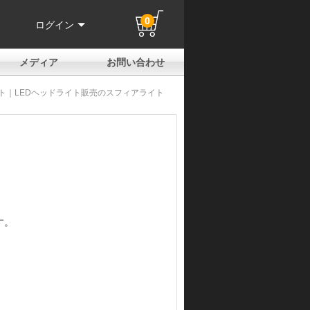
0
ログイン
メディア
お問い合わせ
はじめての方へ
よくある質問
電話でのお問い合わせ
メールお問い合わせ
全国取扱店
全国取付協力店
業販申請フォーム
製品保証申請のご案内
ユーザー登録（保証）
ット｜LEDヘッドライト販売のスフィアライト
す。