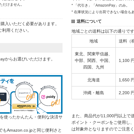
ただけません。
* 「代引き」「AmazonPay」のみ。
* 在庫状況により出荷できない場合も
送料について
状を購入いただく必要があります。
ご利用ください。
地域ごとの送料は以下の通りで
地域
送料（
東北、関東甲信越、
 payからお選びいただけます。
中部、関西、中国、
1,100 
四国、九州
北海道
1,650 
沖縄・離島
2,200 
また、商品代が11,000円以上
カウントを使ったかんたん・便利な決済サ
ポイント・クーポンをご使用し、商
は対象外となりますのでご注意
でもAmazon.co.jpと同じ便利さと