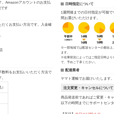
。Amazonアカウントのお支払
日時指定について
能です
1週間後までの日付指定が可能で
間お選びいただけます。
ただくお支払い方法です。入金確
す。
※一部地域では配送センターの都合上
店
ます。
※在庫状況によってはご指定日時より
で、予めご了承ください。
配達業者
手数料をお支払いいただく方法で
す。
ヤマト運輸でお届けいたします
込）
注文変更・キャンセルについて
商品発送前であればご変更・キ
以下の時間までにサポートセン