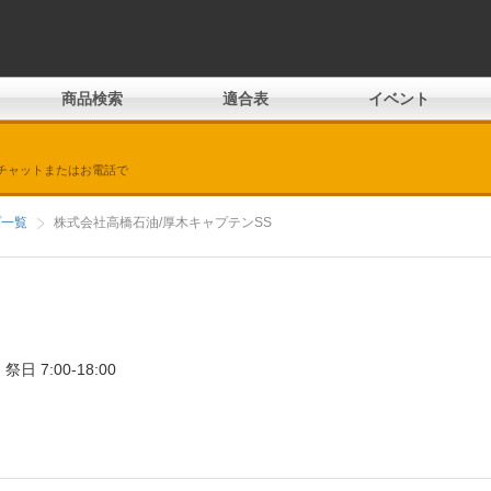
商品検索
適合表
イベント
チャットまたはお電話で
プ一覧
株式会社高橋石油/厚木キャプテンSS
日 7:00-18:00