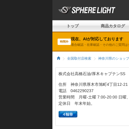
トップ
商品カタログ
現在、AIが対応しております
時間外
適合確認・在庫確認・その他のご質問は
全国取付店検索
神奈川県のショッ
株式会社高橋石油/厚木キャプテンSS
住所 神奈川県厚木市旭町4丁目12-21
電話 0462290237
営業時間 月曜-土曜 7:00-20:00 日曜、祭
定休日 年末年始。