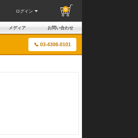
0
ログイン
メディア
お問い合わせ
はじめての方へ
よくある質問
電話でのお問い合わせ
メールお問い合わせ
全国取扱店
全国取付協力店
業販申請フォーム
製品保証申請のご案内
ユーザー登録（保証）
📞 03-4306-0101