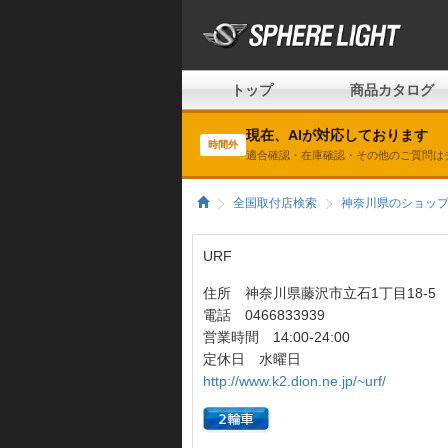
トップ
商品カタログ
現在、AIが対応しております
時間外
適合確認・在庫確認・その他のご質問は
全国取付店検索
神奈川県のショッ
URF
住所 神奈川県藤沢市立石1丁目18-5
電話 0466833939
営業時間 14:00-24:00
定休日 水曜日
http://www.k2.dion.ne.jp/~urf/