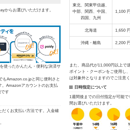
東北、関東甲信越、
 payからお選びいただけます。
中部、関西、中国、
1,100 
四国、九州
北海道
1,650 
沖縄・離島
2,200 
また、商品代が11,000円以上
カウントを使ったかんたん・便利な決済サ
ポイント・クーポンをご使用し、商
は対象外となりますのでご注意
でもAmazon.co.jpと同じ便利さと
。Amazonアカウントのお支払
日時指定について
能です
1週間後までの日付指定が可能で
間お選びいただけます。
ただくお支払い方法です。入金確
す。