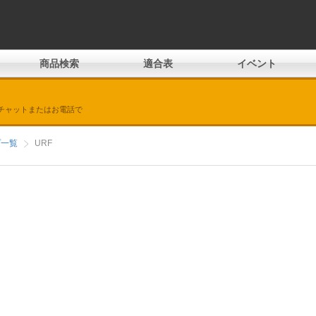
商品検索
適合表
イベント
チャットまたはお電話で
プ一覧
URF