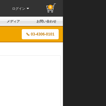
0
ログイン
メディア
お問い合わせ
はじめての方へ
よくある質問
電話でのお問い合わせ
メールお問い合わせ
全国取扱店
全国取付協力店
業販申請フォーム
製品保証申請のご案内
ユーザー登録（保証）
📞 03-4306-0101