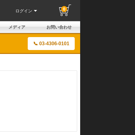
0
ログイン
メディア
お問い合わせ
はじめての方へ
よくある質問
電話でのお問い合わせ
メールお問い合わせ
全国取扱店
全国取付協力店
業販申請フォーム
製品保証申請のご案内
ユーザー登録（保証）
📞 03-4306-0101