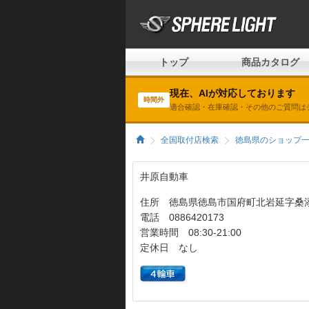
トップ
商品カタログ
現在、AIが対応しております
時間外
適合確認・在庫確認・その他のご質問は
全国取付店検索
徳島県のショップ
井原自動車
住所 徳島県徳島市国府町北岩延字桑添
電話 0886420173
営業時間 08:30-21:00
定休日 なし