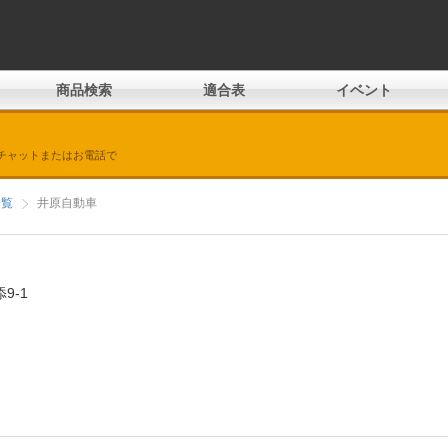
商品検索
適合表
イベント
チャットまたはお電話で
一覧
井原自動車
9-1