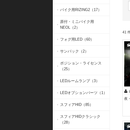
バイク用RIZING2（17）
原付・ミニバイク用
NEOL（2）
41 件
フォグ用LED（60）
サンバック（2）
ポジション・ライセンス
（25）
LEDルームランプ（3）
LEDオプションパーツ（1）
スフィアHID（85）
スフィアHIDクラシック
（28）