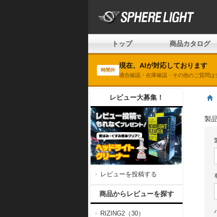
トップ
商品カタログ
現在、AIが対応しております
時間外
適合確認・在庫確認・その他のご質問は
レビュー大募集！
製
レビューを投稿する
商品からレビューを探す
RIZING2（30）