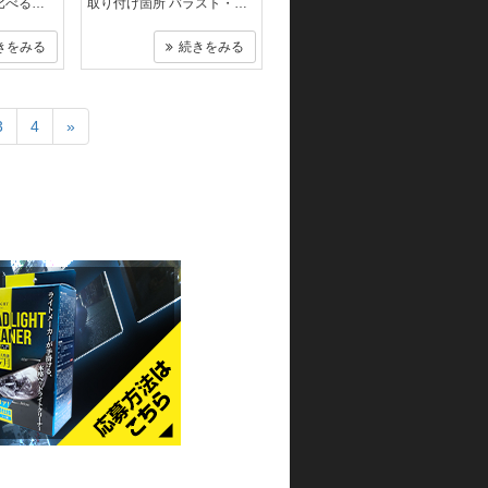
純正ハロゲンと比べるとかなり光量がアップして夜間走行はとても快適です。 HID化に伴うグレアは若干ありますがどこのメーカーのHID..
取り付け箇所 バラスト・・後部左サイドカバ－横 コントロ－ルユニット・・シ－ト下エアクリ－ナ－ケ－ス上 取り付け場所が少な..
きをみる
続きをみる
3
4
»