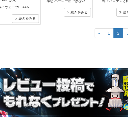
感想 ハーレー用ではないので少し不安はありましたが、装着例をみると 何台かのハーレーの装着例があり大丈夫と思い購入しました。 商品が到..
スカイウェーブCJ44A カウルを外すのに一時間ほどかかりましたが 配線等は簡単で最終組上がりまで約二時間で作業終了しました。 ..
続きをみる
続
続きをみる
«
1
2