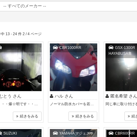
中 13 - 24 件 2 / 4 ページ
CBR1000RR
GSX-1300R
HAYABUSA隼
むとう さん
ハル さん
匿名希望 さ
夜・・・爆☆明です・・☆より月！！ 月に勝ってますｗ
ノーマル防水カバーを若干加工要する。 簡単に取り付けられて、非常に良い。 輝度の色も白っぽく、明るく感じます。
続きをみる
続きをみる
続
SUZUKI
YAMAHA マジェステ
CBR600RR