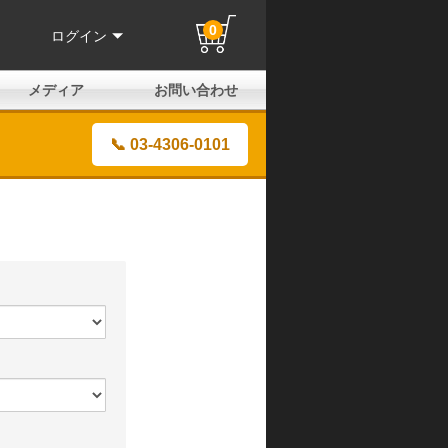
0
ログイン
メディア
お問い合わせ
はじめての方へ
よくある質問
電話でのお問い合わせ
メールお問い合わせ
全国取扱店
全国取付協力店
業販申請フォーム
製品保証申請のご案内
ユーザー登録（保証）
📞 03-4306-0101