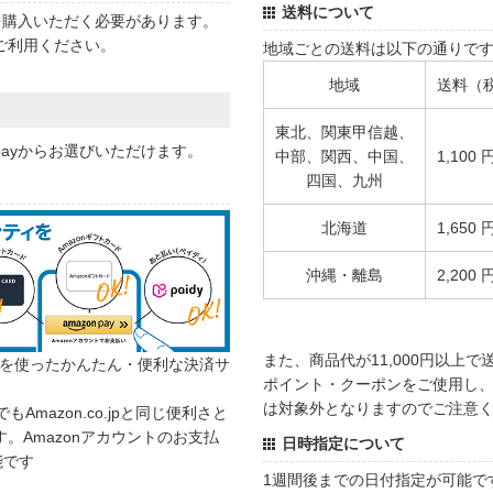
送料について
状を購入いただく必要があります。
ご利用ください。
地域ごとの送料は以下の通りで
地域
送料（
東北、関東甲信越、
 payからお選びいただけます。
中部、関西、中国、
1,100 
四国、九州
北海道
1,650 
沖縄・離島
2,200 
また、商品代が11,000円以上
カウントを使ったかんたん・便利な決済サ
ポイント・クーポンをご使用し、商
は対象外となりますのでご注意
でもAmazon.co.jpと同じ便利さと
。Amazonアカウントのお支払
日時指定について
能です
1週間後までの日付指定が可能で