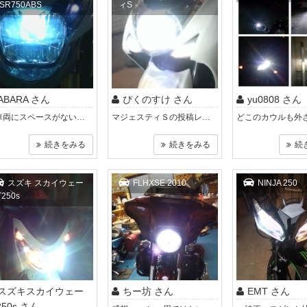
SR750ABS
ィS
ABARA さん
ぴくのすけ さん
yu0808 さん
車両にスペースがないので無理やり燃料タンク下に取り付けしましたが、延長ケーブルで配線をすっきりさせればシート下にバラストを格納でき..
マジェスティＳの投稿レビューが無かったので投稿してみました。 まず苦労したのがＨIDのバーナーがH4ですがライトユニットにフランジがす..
続きをみる
続きをみる
続
スズキ スカイウェー
FLHXSE 2010
NINJA 250
250s
スズキスカイウェー
ちー坊 さん
EMT さん
50s さん