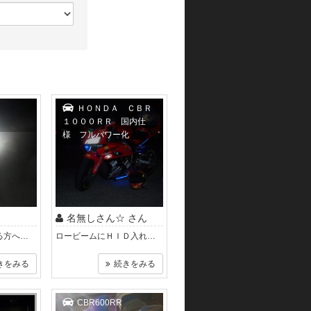
ＨＯＮＤＡ ＣＢＲ
１０００ＲＲ 国内仕
様 フルパワー化
ん
名無しさん☆ さん
同じ車に取り付ける方へのアドバイス ＨＩＤに交換することで、バラストの電磁波により メーター に悪影響を及ぼすことがあるとネットで..
ロービームにＨＩＤ入れています。
きをみる
続きをみる
CBR600RR