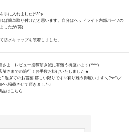
に入れました(^3^)/
れば簡単取り付けだと思います。自分はヘッドライト内部パーツの
したが(笑)
て防水キャップを装着しました。
葵さま レビュー投稿頂き誠に有難う御座います(*^^*)
店舗さまでの施行！お手数お掛けいたしました★
爆光 " 過ぎてのお言葉 嬉しい限りです✨有り難う御座います＼(^o^)／
HPへ掲載させて頂きました♪
商品はこちら