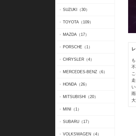
SUZUKI（30）
TOYOTA（109）
MAZDA（17）
PORSCHE（1）
レ
CHRYSLER（4）
も
不
MERCEDES-BENZ（6）
こ
走
HONDA（26）
い
雨
MITSUBISHI（20）
大
MINI（1）
SUBARU（17）
VOLKSWAGEN（4）