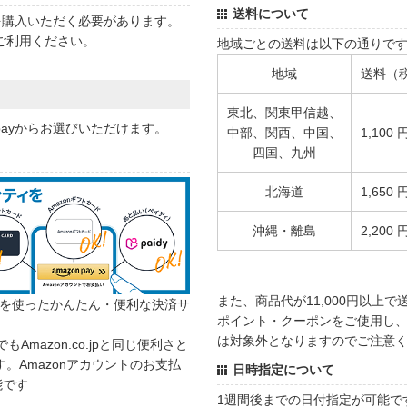
送料について
状を購入いただく必要があります。
ご利用ください。
地域ごとの送料は以下の通りで
地域
送料（
東北、関東甲信越、
 payからお選びいただけます。
中部、関西、中国、
1,100 
四国、九州
北海道
1,650 
沖縄・離島
2,200 
また、商品代が11,000円以上
カウントを使ったかんたん・便利な決済サ
ポイント・クーポンをご使用し、商
は対象外となりますのでご注意
でもAmazon.co.jpと同じ便利さと
。Amazonアカウントのお支払
日時指定について
能です
1週間後までの日付指定が可能で