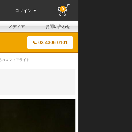
0
ログイン
メディア
お問い合わせ
はじめての方へ
よくある質問
電話でのお問い合わせ
メールお問い合わせ
全国取扱店
全国取付協力店
業販申請フォーム
製品保証申請のご案内
ユーザー登録（保証）
📞 03-4306-0101
販売のスフィアライト