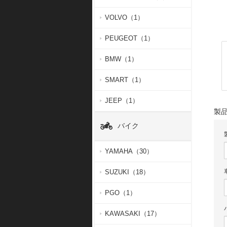
VOLVO（1）
PEUGEOT（1）
BMW（1）
SMART（1）
JEEP（1）
製
バイク
YAMAHA（30）
SUZUKI（18）
PGO（1）
KAWASAKI（17）