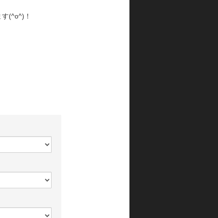
(^o^)！