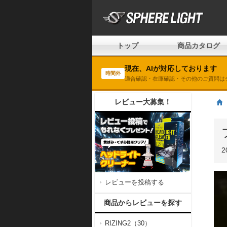
トップ
商品カタログ
現在、AIが対応しております
時間外
適合確認・在庫確認・その他のご質問は
レビュー大募集！
2
レビューを投稿する
商品からレビューを探す
RIZING2（30）