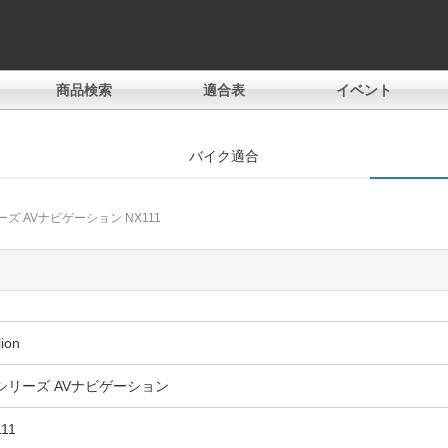
商品検索
適合表
イベント
バイク適合
ーズ AVナビゲーション NX111
。
lion
シリーズ AVナビゲーション
11