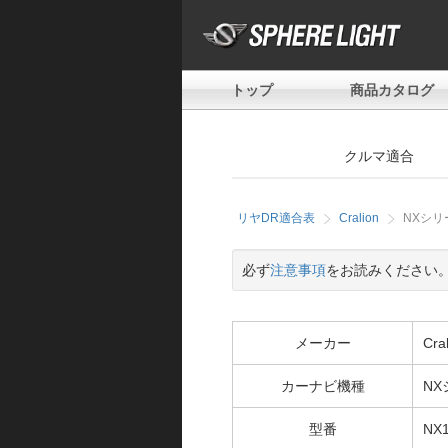
トップ
商品カタログ
クルマ適合
リヤDR適合表
Cralion
NXシリ
必ず
注意事項
をお読みください
メーカー
Cra
カーナビ機種
NX
型番
NX1