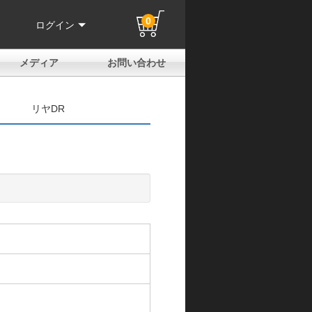
0
ログイン
メディア
お問い合わせ
はじめての方へ
よくある質問
電話でのお問い合わせ
メールお問い合わせ
全国取扱店
全国取付協力店
業販申請フォーム
製品保証申請のご案内
ユーザー登録（保証）
リヤDR