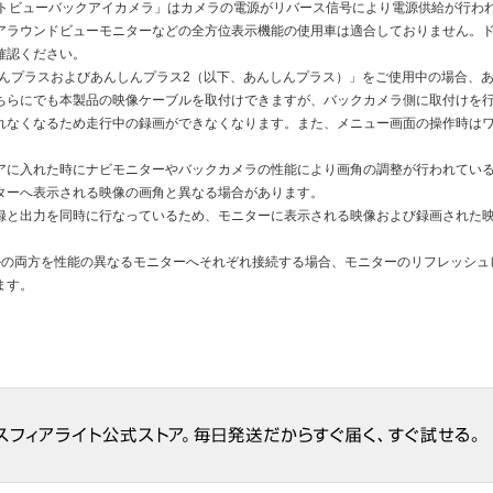
クトビューバックアイカメラ」はカメラの電源がリバース信号により電源供給が行わ
アラウンドビューモニターなどの全方位表示機能の使用車は適合しておりません。
確認ください。
んしんプラスおよびあんしんプラス2（以下、あんしんプラス）」をご使用中の場合、
ちらにでも本製品の映像ケーブルを取付けできますが、バックカメラ側に取付けを
れなくなるため走行中の録画ができなくなります。また、メニュー画面の操作時は
アに入れた時にナビモニターやバックカメラの性能により画角の調整が行われてい
ターへ表示される映像の画角と異なる場合があります。
録と出力を同時に行なっているため、モニターに表示される映像および録画された
ルの両方を性能の異なるモニターへそれぞれ接続する場合、モニターのリフレッシュ
ます。