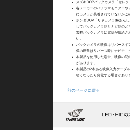
スズキDOPバックカメラ「セレ
各メーカーのパノラマモニターや
にカメラが装着されていないかご
ホンダDOP「リヤカメラdeあ
してバックカメラ側とナビ側のど
常時バックカメラに電源が供給さ
い。
バックカメラの映像はリバースギ
像の画角はリバース時にナビモニ
本製品を使用した場合、映像の記
があります。
本製品の2本ある映像入力ケーブ
暗くなったり劣化する場合があり
前のページに戻る