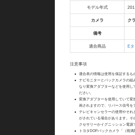
モデル年式
20
カメラ
ク
備考
適合商品
E
注意事項
適合表の情報は使用を保証するも
ナビモニターとバックカメラの組
なり変換アダプターなどを使用し
ださい。
変換アダプターを使用していて変
画されますので、リバース信号を
テレビキャンセラーの使用やそれ
がされている場合があります。そ
クセサリーかイグニッション電源
トヨタDOPバックカメラ「（雨