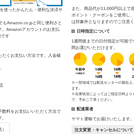
また、商品代が11,000円以上
カウントを使ったかんたん・便利な決済サ
ポイント・クーポンをご使用し、商
は対象外となりますのでご注意
でもAmazon.co.jpと同じ便利さと
。Amazonアカウントのお支払
日時指定について
能です
1週間後までの日付指定が可能で
間お選びいただけます。
ただくお支払い方法です。入金確
す。
※一部地域では配送センターの都合上
店
ます。
※在庫状況によってはご指定日時より
で、予めご了承ください。
配達業者
手数料をお支払いいただく方法で
す。
ヤマト運輸でお届けいたします
込）
注文変更・キャンセルについて