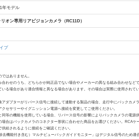
11年モデル
ラリオン専⽤リアビジョンカメラ（RC11D）
タイプ
のではありません。
み合わせのうち、どちらかが純正品でない場合やメーカーの異なる組み合わせなど
ている場合があり適合情報と異なる場合があります。その場合は実際に使用されて
換アダプターがリバース信号に接続して連動する製品の場合、走行中にバックカメ
アクセサリーやイグニッション電源へ接続を変更してご使用ください。
と同等の機能を使用している場合、リバース信号の影響によりバックカメラの電源
の場合はバックカメラのコネクター形状に合わせた商品をお選びください。RCAケ
で供給されるように接続をご確認ください。
滴除去機能付き含む）マルチビューバックガイドモニター」はデジタル信号のため適