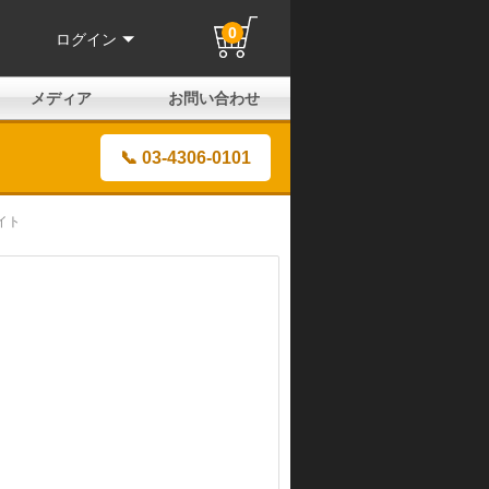
0
ログイン
メディア
お問い合わせ
はじめての方へ
よくある質問
電話でのお問い合わせ
メールお問い合わせ
全国取扱店
全国取付協力店
業販申請フォーム
製品保証申請のご案内
ユーザー登録（保証）
📞 03-4306-0101
イト