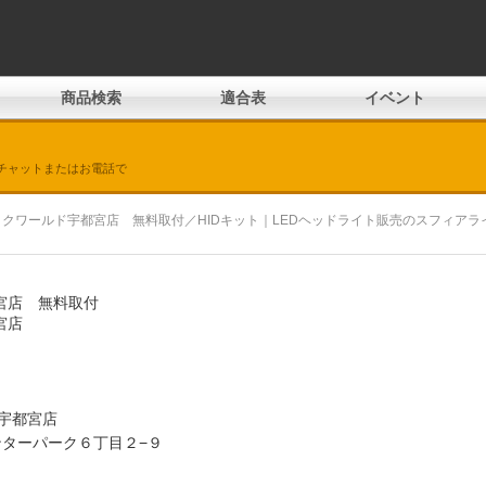
商品検索
適合表
イベント
チャットまたはお電話で
 バイクワールド宇都宮店 無料取付／HIDキット｜LEDヘッドライト販売のスフィアラ
都宮店 無料取付
都宮店
宇都宮店
インターパーク６丁目２−９