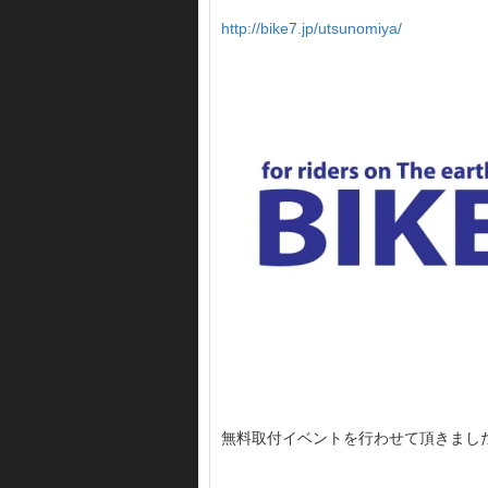
http://bike7.jp/utsunomiya/
無料取付イベントを行わせて頂きました(*