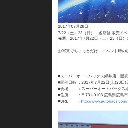
2017年07月28日
7/22（土）23（日） 各店舗 販売
先週、2017年7月22日（土）23（
お写真でちょっとだけ、イベント時の様子
■スーパーオートバックス緑井店 販
■開催日時 ：2017年7月22日(土)23日(
■会場 ：スーパーオートバック
■住所 ：〒731-0103 広島県広
■URL ：
http://www.autobacs.com/