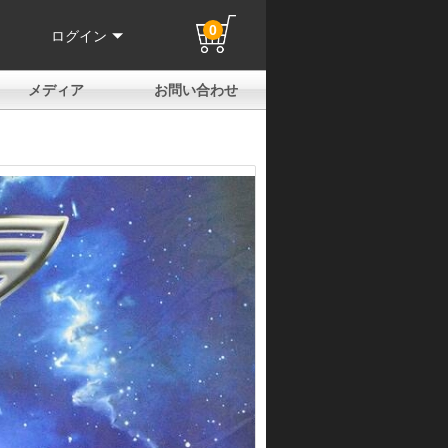
0
ログイン
メディア
お問い合わせ
はじめての方へ
よくある質問
電話でのお問い合わせ
メールお問い合わせ
全国取扱店
全国取付協力店
業販申請フォーム
製品保証申請のご案内
ユーザー登録（保証）