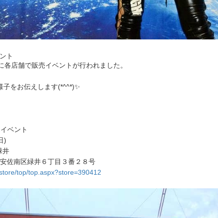
イベント
日）に各店舗で販売イベントが行われました。
をお伝えします(*^^*)✨
売イベント
日)
ス緑井
島市安佐南区緑井６丁目３番２８号
store/top/top.aspx?store=390412