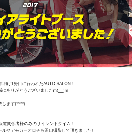
年明け1発目に行われたAUTO SALON！
にありがとうございましたm(__)m
す(*^^*)
・報道関係者様のみのサイレントタイム！
ールやデモカーオロチも沢山撮影して頂きました♪