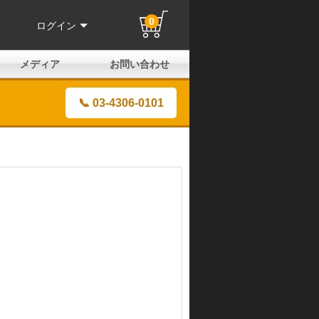
0
ログイン
メディア
お問い合わせ
はじめての方へ
よくある質問
電話でのお問い合わせ
メールお問い合わせ
全国取扱店
全国取付協力店
業販申請フォーム
製品保証申請のご案内
ユーザー登録（保証）
📞 03-4306-0101