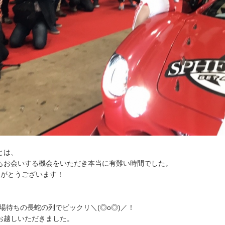
とは、
もお会いする機会をいただき本当に有難い時間でした。
りがとうございます！
場待ちの長蛇の列でビックリ＼(◎o◎)／！
お越しいただきました。