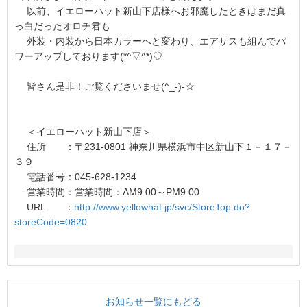
以前、イエローハット新山下店様へお邪魔したときはまだ真
っ白だったオロチ君も
外装・内装から日本カラーへと変わり、エアサスも組んでパ
ワーアップしております(*^▽^*)♡
皆さん是非！ご覧くださいませ(^_-)-☆
＜イエローハット新山下店＞
住所 ：〒231-0801 神奈川県横浜市中区新山下１－１７－
３９
電話番号：045-628-1234
営業時間：営業時間：AM9:00～PM9:00
URL ：
http://www.yellowhat.jp/svc/StoreTop.do?
storeCode=0820
お知らせ一覧にもどる