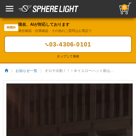
0
現在、AIが対応しております
時間外
適合確認・在庫確認・その他のご質問はお電話で
03-4306-0101
📞
タップして発信
お知らせ一覧
オロチ出動！！！＠イエローハット新山下店さま／HIDキット｜LEDヘッドライト販売のスフィアライト