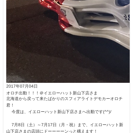
2017年07月04日
オロチ出動！！！＠イエローハット新山下店さま
北海道から戻って来たばかりのスフィアライトデモカーオロチ
君！
今度は、イエローハット新山下店さまへ出動です(^^)/
7月8日（土）～7月17日（月・祝）まで、イエローハット新
山下店さまの店頭にドーーーーンっと構えます！