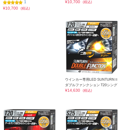
¥10,700
1
(税込)
¥10,700
(税込)
ウインカー専用LED SUNTURNⅡ
ダブルファンクション T20シング
¥14,630
ル ピンチ部違い アンバー×ホワイ
(税込)
ト