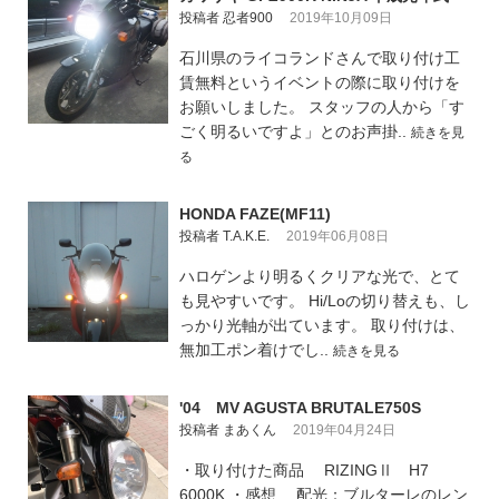
投稿者 忍者900
2019年10月09日
石川県のライコランドさんで取り付け工
賃無料というイベントの際に取り付けを
お願いしました。 スタッフの人から「す
ごく明るいですよ」とのお声掛..
続きを見
る
HONDA FAZE(MF11)
投稿者 T.A.K.E.
2019年06月08日
ハロゲンより明るくクリアな光で、とて
も見やすいです。 Hi/Loの切り替えも、し
っかり光軸が出ています。 取り付けは、
無加工ポン着けでし..
続きを見る
'04 MV AGUSTA BRUTALE750S
投稿者 まあくん
2019年04月24日
・取り付けた商品 RIZINGⅡ H7
6000K ・感想 配光：ブルターレのレン