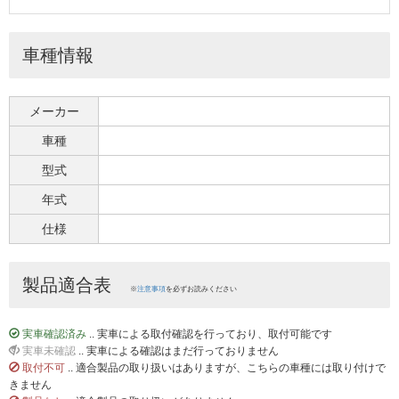
車種情報
メーカー
車種
型式
年式
仕様
製品適合表
※
注意事項
を必ずお読みください
実車確認済み
.. 実車による取付確認を行っており、取付可能です
実車未確認
.. 実車による確認はまだ行っておりません
取付不可
.. 適合製品の取り扱いはありますが、こちらの車種には取り付けで
きません