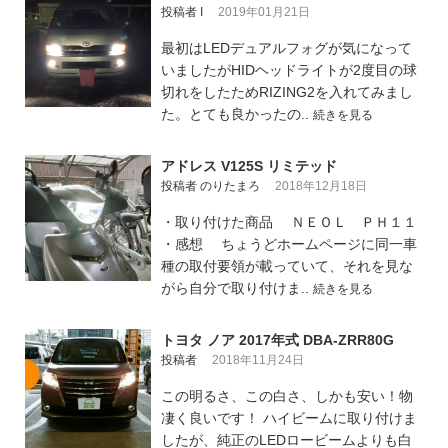
投稿者 I
2019年01月21日
最初はLEDデュアルフォグが気になって
いましたがHIDヘッドライトが2度目の球
切れをしたためRIZING2を入れてみまし
た。とても良かったの..
続きを見る
アドレス V125S リミテッド
投稿者 のりたまろ
2018年12月18日
・取り付けた商品 ＮＥＯＬ ＰＨ１１
・感想 ちょうどホームページに同一車
種の取付要領が載っていて、それを見な
がら自分で取り付けま..
続きを見る
トヨタ ノア 2017年式 DBA-ZRR80G
投稿者
2018年11月24日
この明るさ、この白さ、しかも安い！物
凄く良いです！ ハイビームに取り付けま
したが、純正のLEDロービームよりも白