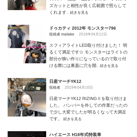
ズカットと相性が良く広範囲で照らして
くれます..
続きを見る
ドゥカティ 2012年 モンスター796
投稿者 maitake
2019年04月12日
スフィアライトLED取り付けました！ 明
るくて満足です☆ モンスターはライトの
部分が狭い作りになっているので取り付
ける際には裏蓋に穴を開..
続きを見る
日産マーチYK12
投稿者
2019年04月10日
日産マーチYK12 RIZINGⅡを取り付けま
した。 バンパーを外しての作業だったの
で少し大変でしたが明るくなって大満足
です。
続きを見る
ハイエース H18年式特装車