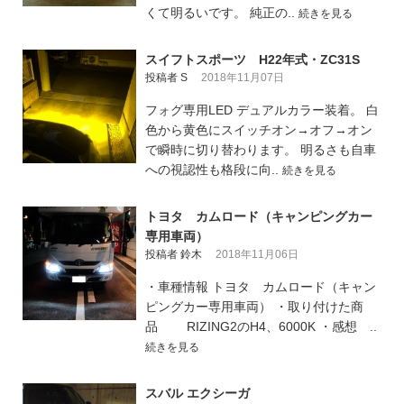
くて明るいです。 純正の..
続きを見る
スイフトスポーツ H22年式・ZC31S
投稿者 S
2018年11月07日
フォグ専用LED デュアルカラー装着。 白
色から黄色にスイッチオン→オフ→オン
で瞬時に切り替わります。 明るさも自車
への視認性も格段に向..
続きを見る
トヨタ カムロード（キャンピングカー
専用車両）
投稿者 鈴木
2018年11月06日
・車種情報 トヨタ カムロード（キャン
ピングカー専用車両） ・取り付けた商
品 RIZING2のH4、6000K ・感想 ..
続きを見る
スバル エクシーガ