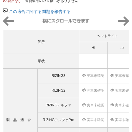
製品なし
.. 適合製品の取り扱いがありません
この適合に関する問題を報告する
ヘッドライト
箇所
Hi
Lo
形状
RIZING3
実車未確認
実車未確
RIZING2
実車未確認
実車未確
RIZINGアルファ
実車未確認
実車未確
製品適合
RIZINGアルファPro
実車未確認
実車未確