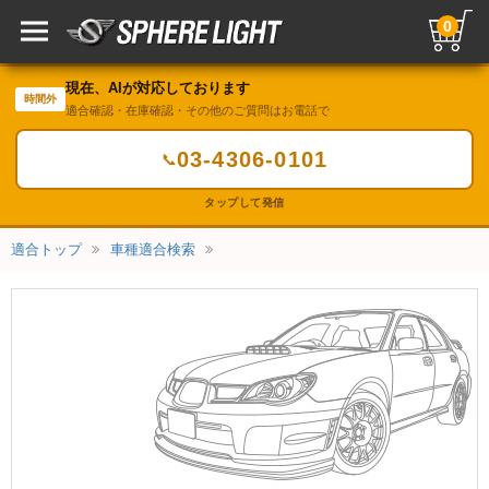
0
現在、AIが対応しております
時間外
適合確認・在庫確認・その他のご質問はお電話で
03-4306-0101
📞
タップして発信
適合トップ
車種適合検索