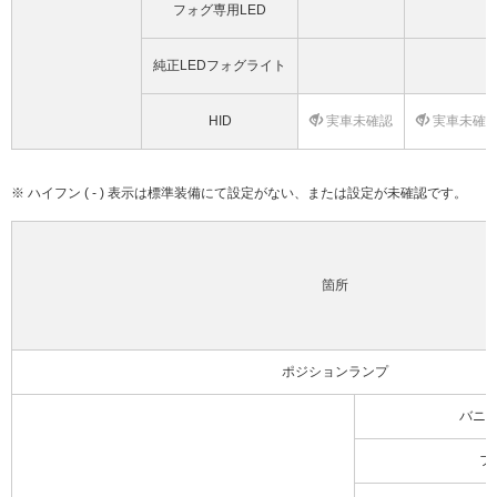
フォグ専用LED
純正LEDフォグライト
HID
実車未確認
実車未確
※ ハイフン ( - ) 表示は標準装備にて設定がない、または設定が未確認です。
箇所
ポジションランプ
バニ
フ