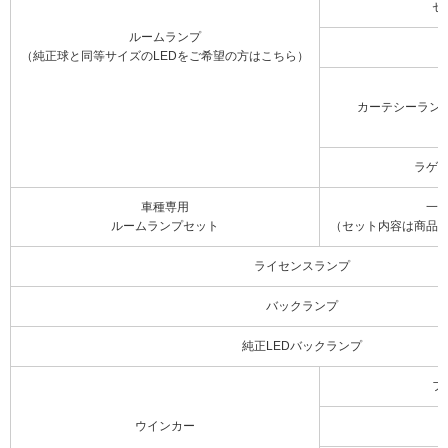
セ
ルームランプ
（純正球と同等サイズのLEDをご希望の方はこちら）
カーテシーラン
ラゲ
車種専用
一
ルームランプセット
（セット内容は商品
ライセンスランプ
バックランプ
純正LEDバックランプ
フ
ウインカー